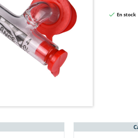

En stock
C