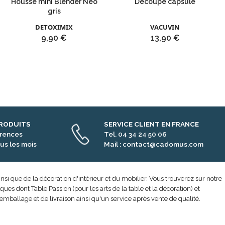
Housse mini Blender Neo
Découpe capsule
gris
DETOXIMIX
VACUVIN
Prix
Prix
9,90 €
13,90 €
PRODUITS
SERVICE CLIENT EN FRANCE
érences
Tel. 04 34 24 50 06
us les mois
Mail : contact@cadomus.com
nsi que de la décoration d'intérieur et du mobilier. Vous trouverez sur notre
s dont Table Passion (pour les arts de la table et la décoration) et
emballage et de livraison ainsi qu'un service après vente de qualité.