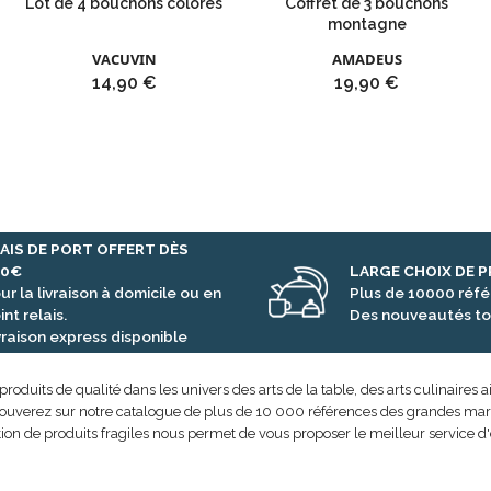
Lot de 4 bouchons colorés
Coffret de 3 bouchons
montagne
VACUVIN
AMADEUS
Prix
Prix
14,90 €
19,90 €
AIS DE PORT OFFERT DÈS
00€
LARGE CHOIX DE 
ur la livraison à domicile ou en
Plus de 10000 réf
int relais.
Des nouveautés to
vraison express disponible
uits de qualité dans les univers des arts de la table, des arts culinaires ai
rouverez sur notre catalogue de plus de 10 000 références des grandes marque
ion de produits fragiles nous permet de vous proposer le meilleur service d'