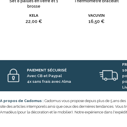
Set 8 pailles en verre et 1
Thermomètre bracelet
brosse
KELA
VACUVIN
Prix
Prix
22,00 €
16,50 €
FR
PAIEMENT SÉCURISÉ
1
Avec CB et Paypal
po
4x sans frais avec Alma
po
Li
A propos de Cadomus :
Cadomus vous propose depuis plus de 5 ans des prod
site des articles intemporels ainsi que ceux des dernières tendances. Vous t
Amadéus (pour la décoration et le mobilier). Notre expérience dans l'expédit