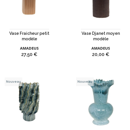
Vase Fraicheur petit
Vase Djanet moyen
modèle
modèle
AMADEUS
AMADEUS
Prix
Prix
27,50 €
20,00 €
Nouveau
Nouveau