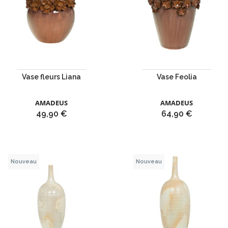
Vase fleurs Liana
Vase Feolia
AMADEUS
AMADEUS
Prix
Prix
49,90 €
64,90 €
Nouveau
Nouveau