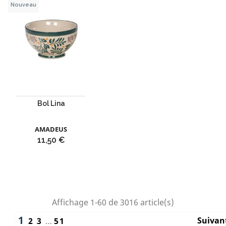
Nouveau
Bol Lina
AMADEUS
Prix
11,50 €
Affichage 1-60 de 3016 article(s)
1
Suivan
2
3
…
51