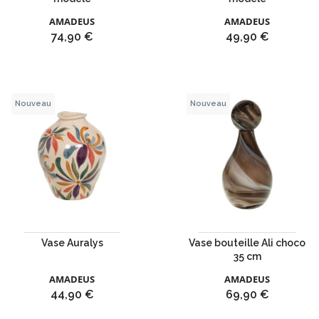
AMADEUS
AMADEUS
Prix
Prix
74,90 €
49,90 €
Nouveau
Nouveau
Vase Auralys
Vase bouteille Ali choco
35 cm
AMADEUS
AMADEUS
Prix
Prix
44,90 €
69,90 €