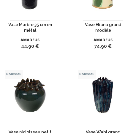
Vase Marbre 35 cm en
Vase Eliana grand
métal
modèle
AMADEUS
AMADEUS
Prix
Prix
44,90 €
74,90 €
Nouveau
Nouveau
Vase nid oiseau petit
Vase Wabi grand