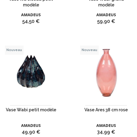
modèle
modèle
AMADEUS
AMADEUS
Prix
Prix
54,50 €
59,90 €
Nouveau
Nouveau
Vase Wabi petit modèle
Vase Ares 38 cm rose
AMADEUS
AMADEUS
Prix
Prix
49,90 €
34,99 €