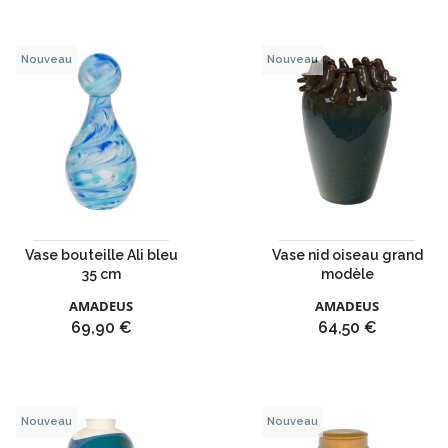
Nouveau
Nouveau
Vase bouteille Ali bleu
Vase nid oiseau grand
35 cm
modèle
AMADEUS
AMADEUS
Prix
Prix
69,90 €
64,50 €
Nouveau
Nouveau