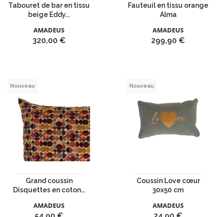
Tabouret de bar en tissu
Fauteuil en tissu orange
beige Eddy...
Alma
AMADEUS
AMADEUS
Prix
Prix
320,00 €
299,90 €
Nouveau
Nouveau
Grand coussin
Coussin Love cœur
Disquettes en coton...
30x50 cm
AMADEUS
AMADEUS
Prix
Prix
54,90 €
24,90 €