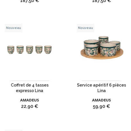
Prix
Prix
187,50 €
187,50 €
Nouveau
Nouveau
Coffret de 4 tasses
Service apéritif 6 pièces
expresso Lina
Lina
AMADEUS
AMADEUS
Prix
Prix
22,90 €
59,90 €