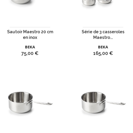
Sautoir Maestro 20 cm
Série de 3 casseroles
en inox
Maestro...
BEKA
BEKA
Prix
Prix
75,00 €
165,00 €