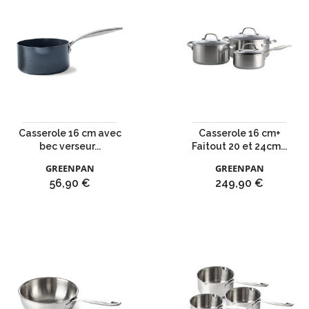
Casserole 16 cm avec
Casserole 16 cm+
bec verseur...
Faitout 20 et 24cm...
GREENPAN
GREENPAN
Prix
Prix
56,90 €
249,90 €