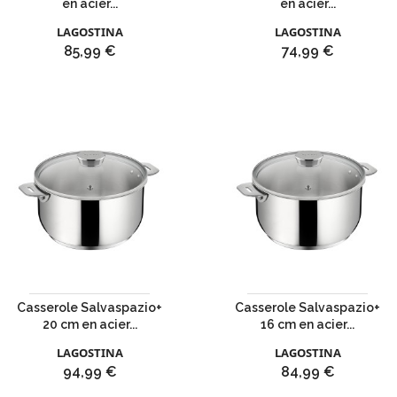
en acier...
en acier...
LAGOSTINA
LAGOSTINA
Prix
Prix
85,99 €
74,99 €
Casserole Salvaspazio+
Casserole Salvaspazio+
20 cm en acier...
16 cm en acier...
LAGOSTINA
LAGOSTINA
Prix
Prix
94,99 €
84,99 €