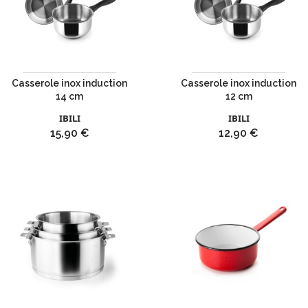
Casserole inox induction
Casserole inox induction
14 cm
12 cm
IBILI
IBILI
Prix
Prix
15,90 €
12,90 €