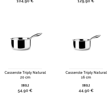
Prix
Prix
104,90 €
129,90 €
Casserole Triply Natural
Casserole Triply Natural
20 cm
16 cm
IBILI
IBILI
Prix
Prix
54,90 €
44,90 €