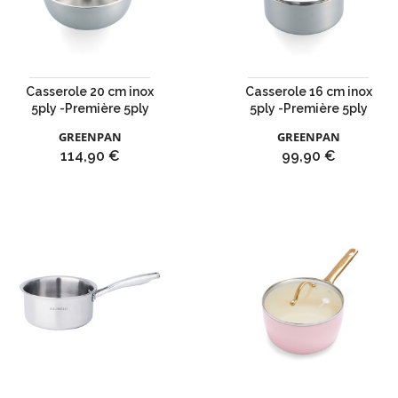
Casserole 20 cm inox
Casserole 16 cm inox
5ply -Première 5ply
5ply -Première 5ply
GREENPAN
GREENPAN
Prix
Prix
114,90 €
99,90 €