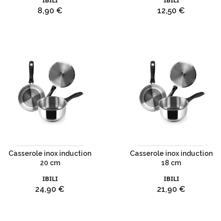
IBILI
IBILI
Prix
Prix
8,90 €
12,50 €
Casserole inox induction
Casserole inox induction
20 cm
18 cm
IBILI
IBILI
Prix
Prix
24,90 €
21,90 €