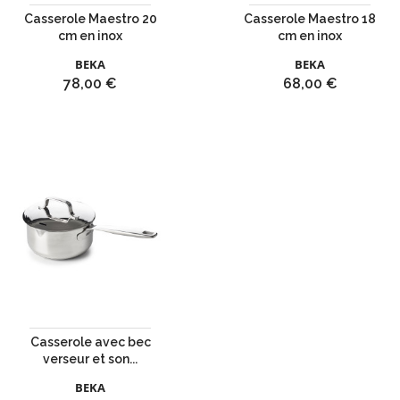
Casserole Maestro 20
Casserole Maestro 18
cm en inox
cm en inox
BEKA
BEKA
Prix
Prix
78,00 €
68,00 €
Casserole avec bec
verseur et son...
BEKA