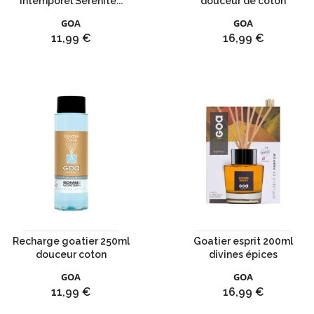
intemporel Sérénité...
douceur de coton
GOA
GOA
Prix
Prix
11,99 €
16,99 €
Recharge goatier 250ml
Goatier esprit 200ml
douceur coton
divines épices
GOA
GOA
Prix
Prix
11,99 €
16,99 €