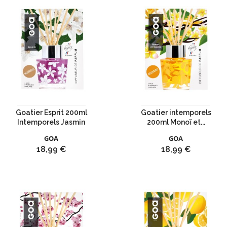
Goatier Esprit 200ml
Goatier intemporels
Intemporels Jasmin
200ml Monoï et...
GOA
GOA
Prix
Prix
18,99 €
18,99 €