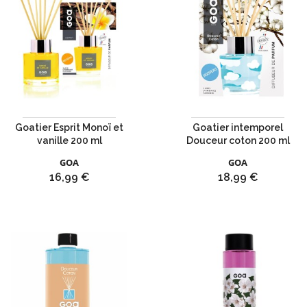
Goatier Esprit Monoï et
Goatier intemporel
vanille 200 ml
Douceur coton 200 ml
GOA
GOA
Prix
Prix
16,99 €
18,99 €