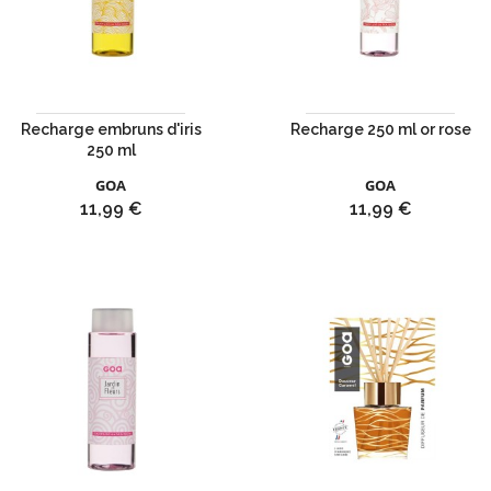
Recharge embruns d'iris
Recharge 250 ml or rose
250 ml
GOA
GOA
Prix
Prix
11,99 €
11,99 €