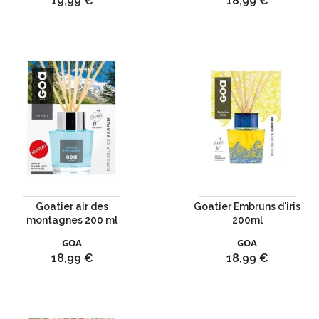
19,99 €
18,99 €
Goatier air des
Goatier Embruns d'iris
montagnes 200 ml
200ml
GOA
GOA
Prix
Prix
18,99 €
18,99 €