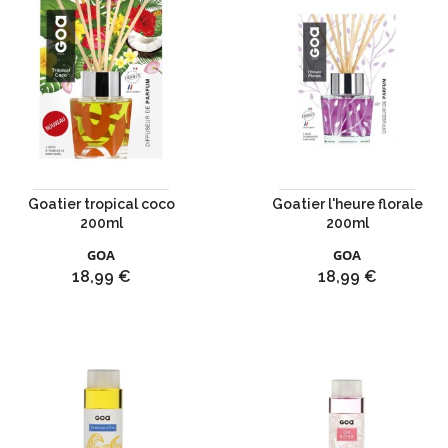
Goatier tropical coco
Goatier l'heure florale
200ml
200ml
GOA
GOA
Prix
Prix
18,99 €
18,99 €