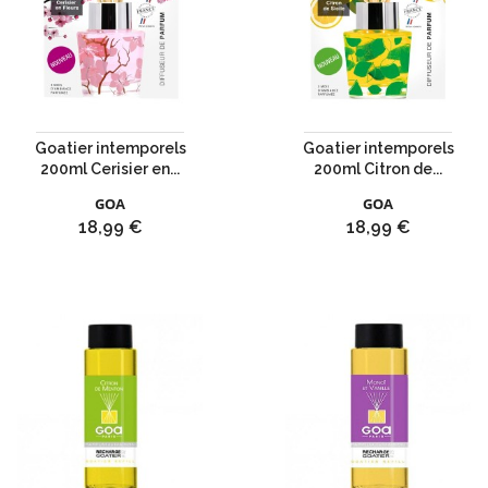
Goatier intemporels
Goatier intemporels
200ml Cerisier en...
200ml Citron de...
GOA
GOA
Prix
Prix
18,99 €
18,99 €