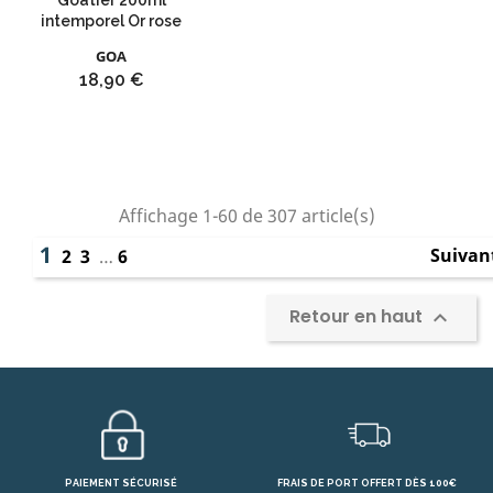
Goatier 200ml
intemporel Or rose
GOA
Prix
18,90 €
Affichage 1-60 de 307 article(s)
1
Suivan
2
3
…
6
Retour en haut

PAIEMENT SÉCURISÉ
FRAIS DE PORT OFFERT DÈS 100€