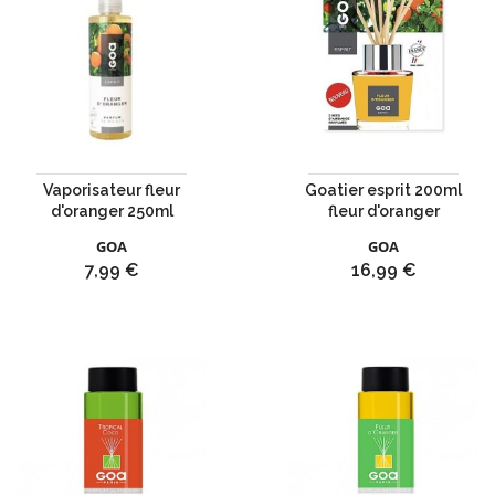
Vaporisateur fleur
Goatier esprit 200ml
d'oranger 250ml
fleur d'oranger
GOA
GOA
Prix
Prix
7,99 €
16,99 €