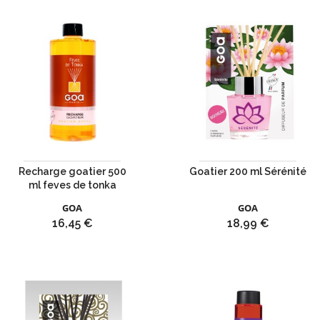
Recharge goatier 500
Goatier 200 ml Sérénité
ml feves de tonka
GOA
GOA
Prix
Prix
16,45 €
18,99 €