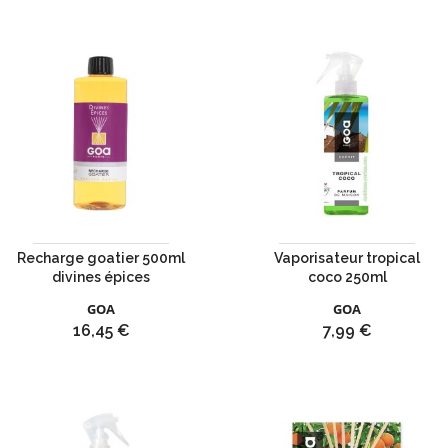
Recharge goatier 500ml
Vaporisateur tropical
divines épices
coco 250ml
GOA
GOA
Prix
Prix
16,45 €
7,99 €