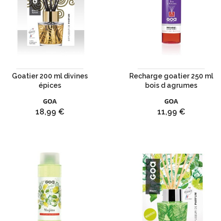
Goatier 200 ml divines
Recharge goatier 250 ml
épices
bois d agrumes
GOA
GOA
Prix
Prix
18,99 €
11,99 €