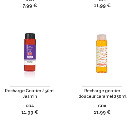
Prix
Prix
7,99 €
11,99 €
Recharge Goatier 250ml
Recharge goatier
Jasmin
douceur caramel 250ml
GOA
GOA
Prix
Prix
11,99 €
11,99 €