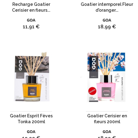
Recharge Goatier
Goatier intemporel Fleur
Cerisier en fleurs...
d'oranger...
GOA
GOA
Prix
Prix
11,91 €
18,99 €
Goatier Esprit Fèves
Goatier Cerisier en
Tonka 200ml
fleurs 200ml
GOA
GOA
Prix
Prix