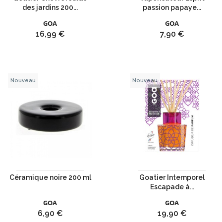
des jardins 200...
passion papaye...
GOA
GOA
Prix
Prix
16,99 €
7,90 €
Nouveau
Nouveau
Céramique noire 200 ml
Goatier Intemporel
Escapade à...
GOA
GOA
Prix
Prix
6,90 €
19,90 €