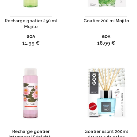
Recharge goatier 250 ml
Goatier 200 ml Mojito
Mojito
GOA
GOA
Prix
Prix
11,99 €
18,99 €
Recharge goatier
Goatier esprit 200ml