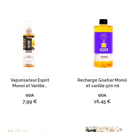
Vaporisateur Esprit
Recharge Goatier Monoï
Monoï et Vanille...
et vanille 500 ml
GOA
GOA
Prix
Prix
7,99 €
16,45 €