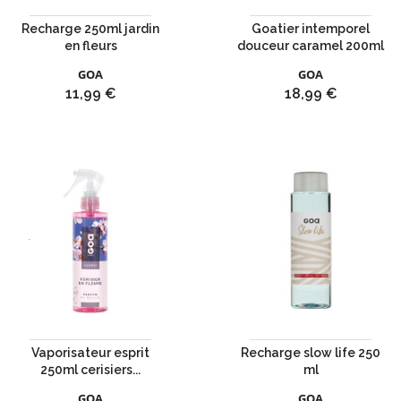
Recharge 250ml jardin
Goatier intemporel
en fleurs
douceur caramel 200ml
GOA
GOA
Prix
Prix
11,99 €
18,99 €
Vaporisateur esprit
Recharge slow life 250
250ml cerisiers...
ml
GOA
GOA