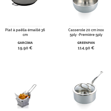
Plat à paëlla émaillé 36
Casserole 20 cm inox
cm
5ply -Première 5ply
GARCIMA
GREENPAN
Prix
Prix
19,90 €
114,90 €