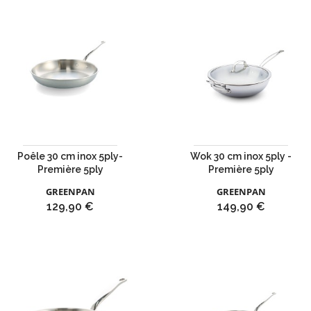
Poêle 30 cm inox 5ply-
Wok 30 cm inox 5ply -
Première 5ply
Première 5ply
GREENPAN
GREENPAN
Prix
Prix
129,90 €
149,90 €