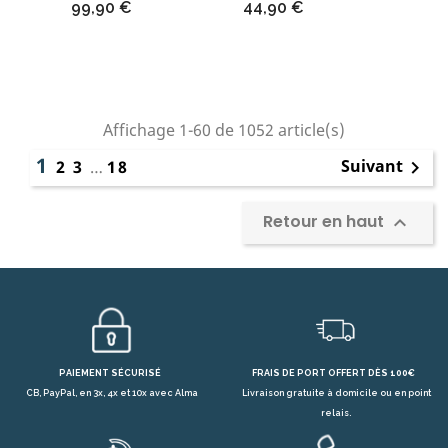
Prix
Prix
99,90 €
44,90 €
Affichage 1-60 de 1052 article(s)
1
Suivant
2
3
…
18

Retour en haut

PAIEMENT SÉCURISÉ
FRAIS DE PORT OFFERT DÈS 100€
CB, PayPal, en 3x, 4x et 10x avec Alma
Livraison gratuite à domicile ou en point
relais.