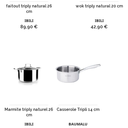
faitout triply natural 26
wok triply natural 20 cm
cm
IBILI
IBILI
Prix
Prix
89,90 €
42,90 €
Marmite triply naturel 26
Casserole Tripli 14 cm
cm
IBILI
BAUMALU