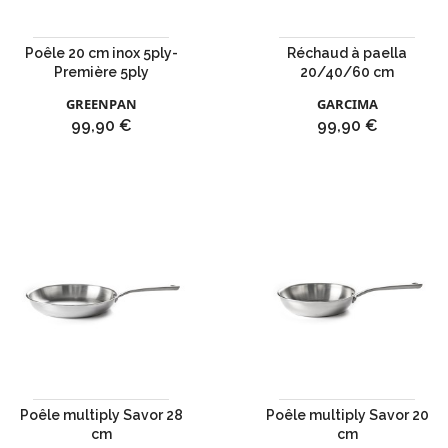
Poêle 20 cm inox 5ply-
Réchaud à paella
Première 5ply
20/40/60 cm
GREENPAN
GARCIMA
Prix
Prix
99,90 €
99,90 €
Poêle multiply Savor 28
Poêle multiply Savor 20
cm
cm