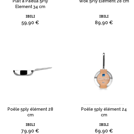
Plat à Paëlla 5Ply
Wok 5Ply Element 28 cm
Element 34 cm
IBILI
IBILI
Prix
Prix
59,90 €
89,90 €
Poêle 5ply élément 28
Poêle 5ply élément 24
cm
cm
IBILI
IBILI
Prix
Prix
79,90 €
69,90 €