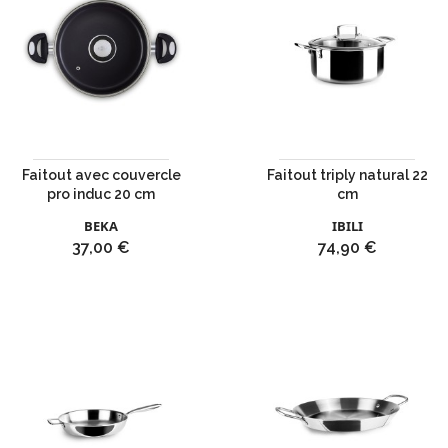
Faitout avec couvercle
Faitout triply natural 22
pro induc 20 cm
cm
BEKA
IBILI
Prix
Prix
37,00 €
74,90 €