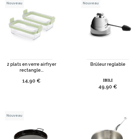
Nouveau
Nouveau
2 plats en verre airfryer
Brûleur reglable
rectangle...
IBILI
Prix
14,90 €
Prix
49,90 €
Nouveau