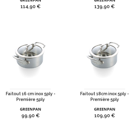
GREENPAN
GREENPAN
Prix
Prix
114,90 €
139,90 €
Faitout 16 cm inox 5ply -
Faitout 18cm inox 5ply -
Première 5ply
Première 5ply
GREENPAN
GREENPAN
Prix
Prix
99,90 €
109,90 €