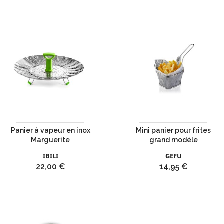
Panier à vapeur en inox
Mini panier pour frites
Marguerite
grand modèle
IBILI
GEFU
Prix
Prix
22,00 €
14,95 €