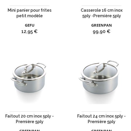
Mini panier pour frites
Casserole 16 cm inox
petit modèle
5ply -Première 5ply
GEFU
GREENPAN
Prix
Prix
12,95 €
99,90 €
Faitout 20 cm inox 5ply -
Faitout 24 cm inox 5ply -
Première 5ply
Première 5ply