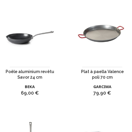
Poêle aluminium revêtu
Plat à paella Valence
Savor 24 cm
poli 70 cm
BEKA
GARCIMA
Prix
Prix
69,00 €
79,90 €