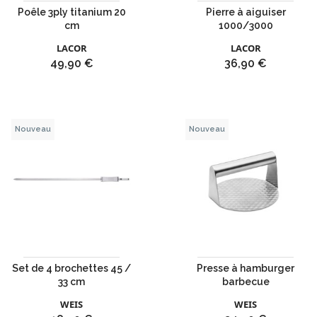
Poêle 3ply titanium 20
Pierre à aiguiser
cm
1000/3000
LACOR
LACOR
Prix
Prix
49,90 €
36,90 €
Nouveau
Nouveau
Set de 4 brochettes 45 /
Presse à hamburger
33 cm
barbecue
WEIS
WEIS