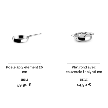
Poêle 5ply élément 20
Plat rond avec
cm
couvercle triply 16 cm
IBILI
IBILI
Prix
Prix
59,90 €
44,90 €