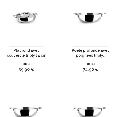
Plat rond avec
Poêle profonde avec
couvercle triply 14 cm
poignées triply...
IBILI
IBILI
Prix
Prix
39,90 €
74,90 €