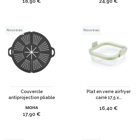
Prix
Prix
18,90 €
24,90 €
Nouveau
Nouveau
Couvercle
Plat en verre airfryer
antiprojection pliable
carré 17,5 x...
MOHA
Prix
16,40 €
Prix
17,90 €