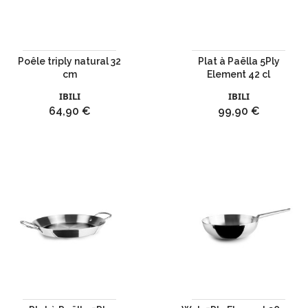
Poêle triply natural 32
Plat à Paëlla 5Ply
cm
Element 42 cl
IBILI
IBILI
Prix
Prix
64,90 €
99,90 €