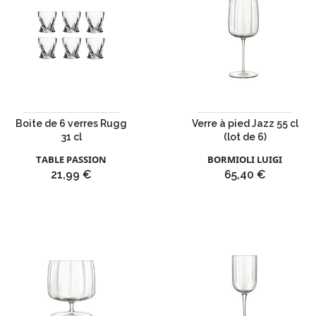
Boite de 6 verres Rugg
Verre à pied Jazz 55 cl
31 cl
(lot de 6)
TABLE PASSION
BORMIOLI LUIGI
Prix
Prix
21,99 €
65,40 €