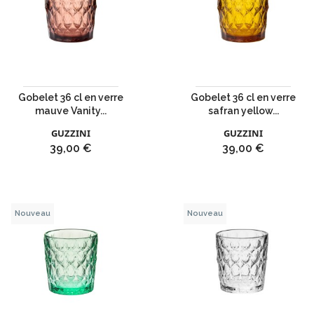
Gobelet 36 cl en verre
Gobelet 36 cl en verre
mauve Vanity...
safran yellow...
GUZZINI
GUZZINI
Prix
Prix
39,00 €
39,00 €
Nouveau
Nouveau