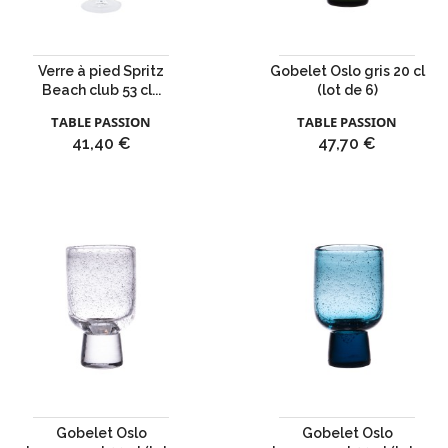
Verre à pied Spritz
Gobelet Oslo gris 20 cl
Beach club 53 cl...
(lot de 6)
TABLE PASSION
TABLE PASSION
Prix
Prix
41,40 €
47,70 €
Gobelet Oslo
Gobelet Oslo