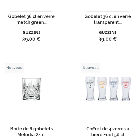
Gobelet 36 cl en verre
Gobelet 36 cl en verre
match green...
transparent...
GUZZINI
GUZZINI
Prix
Prix
39,00 €
39,00 €
Nouveau
Nouveau
Boite de 6 gobelets
Coffret de 4 verres à
Melodia 24 cl
bière Foot 50 cl