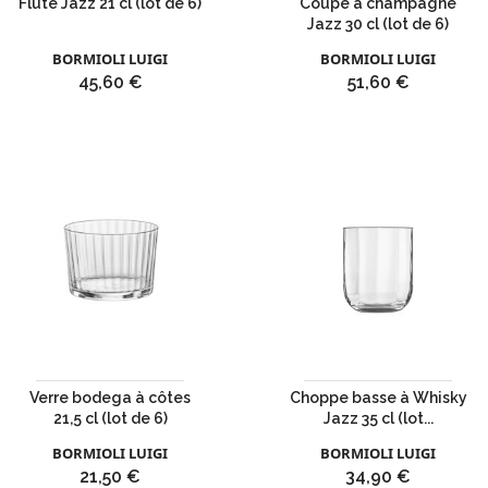
Flûte Jazz 21 cl (lot de 6)
Coupe à champagne
Jazz 30 cl (lot de 6)
BORMIOLI LUIGI
BORMIOLI LUIGI
Prix
Prix
45,60 €
51,60 €
Verre bodega à côtes
Choppe basse à Whisky
21,5 cl (lot de 6)
Jazz 35 cl (lot...
BORMIOLI LUIGI
BORMIOLI LUIGI
Prix
Prix
21,50 €
34,90 €