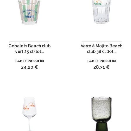
Gobelets Beach club
Verre à Mojito Beach
vert 25 cl (lot...
club 38 cl (lot...
TABLE PASSION
TABLE PASSION
Prix
Prix
24,20 €
28,31 €