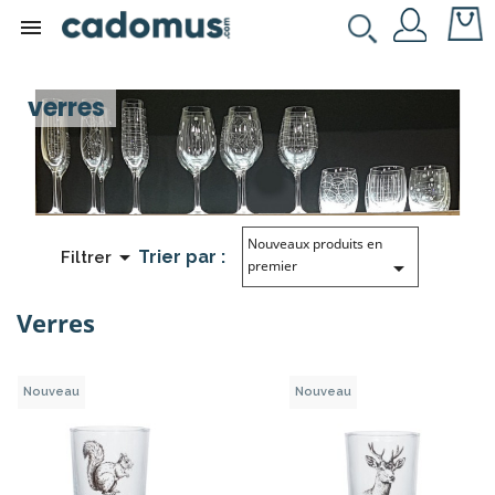

verres
Nouveaux produits en

Trier par :
Filtrer

premier
Verres
Nouveau
Nouveau