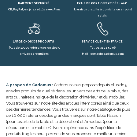
PAIEMENT SÉCURISÉ
FRAIS DE PORT OFFERT DÈS 100€
CB, PayPal, en 3x, 4x et 10x avec Alma
Livraison gratuite à domicile ou en point
relais.
LARGE CHOIX DE PRODUITS
SERVICE CLIENT EN FRANCE
Plus de 10000 références en stock,
Tel. 04 34 24 50 06
arrivages réguliers.
Mail : contact@cadomus.com
A propos de Cadomus :
Cadomus vous propose depuis plus de 5
ans des produits de qualité dans les univers des arts de la table, des
arts culinaires ainsi que de la décoration d'intérieur et du mobilier.
Vous trouverez sur notre site des articles intemporels ainsi que ceux
des dernières tendances. Vous trouverez sur notre catalogue de plus
de 10 000 références des grandes marques dont Table Passion
(pour les arts de la table et la décoration) et Amadéus (pour la
décoration et le mobilier). Notre expérience dans l'expédition de
produits fragiles nous permet de vous proposer le meilleur service