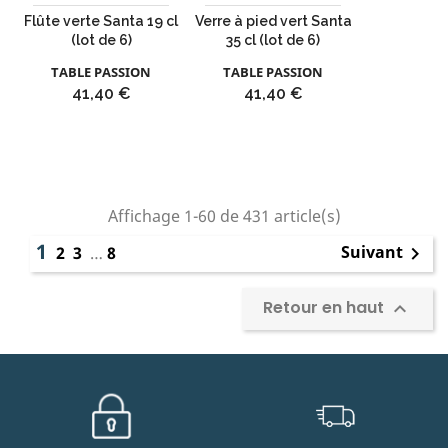
Flûte verte Santa 19 cl
Verre à pied vert Santa
(lot de 6)
35 cl (lot de 6)
TABLE PASSION
TABLE PASSION
Prix
Prix
41,40 €
41,40 €
Affichage 1-60 de 431 article(s)
1
Suivant
2
3
…
8

Retour en haut
