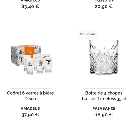
AMADEUS
TREND'UP
Prix
Prix
83,40 €
20,90 €
Nouveau
Coffret 6 verres à bière
Boite de 4 chopes
Disco
basses Timeless 35 cl
AMADEUS
PASABAHCE
Prix
Prix
37,90 €
18,90 €