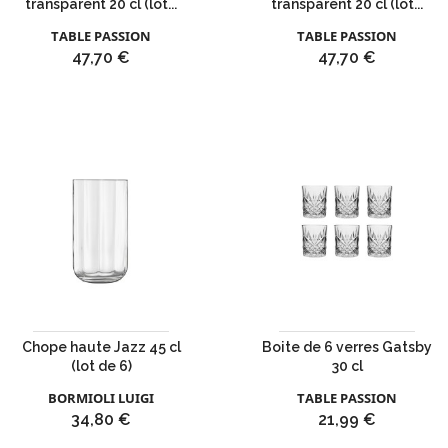
transparent 20 cl (lot...
transparent 20 cl (lot...
TABLE PASSION
TABLE PASSION
Prix
Prix
47,70 €
47,70 €
Chope haute Jazz 45 cl
Boite de 6 verres Gatsby
(lot de 6)
30 cl
BORMIOLI LUIGI
TABLE PASSION
Prix
Prix
34,80 €
21,99 €