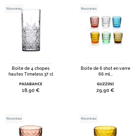
Nouveau
Nouveau
Boite de 4 chopes
Boite de 6 shot en verre
hautes Timeless 37 cl
66 ml...
PASABAHCE
GUZZINI
Prix
Prix
18,90 €
29,90 €
Nouveau
Nouveau