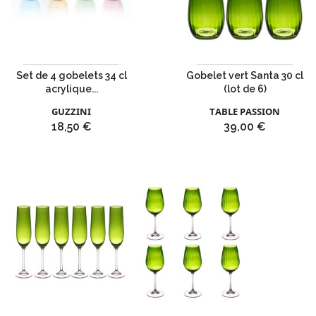
Set de 4 gobelets 34 cl
Gobelet vert Santa 30 cl
acrylique...
(lot de 6)
GUZZINI
TABLE PASSION
Prix
Prix
18,50 €
39,00 €