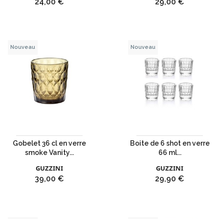
Prix
Prix
24,00 €
29,00 €
Nouveau
Nouveau
Gobelet 36 cl en verre
Boite de 6 shot en verre
smoke Vanity...
66 ml...
GUZZINI
GUZZINI
Prix
Prix
39,00 €
29,90 €