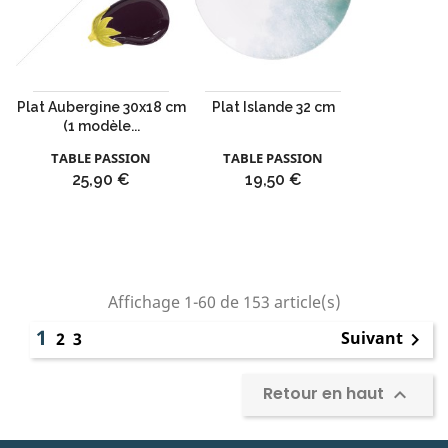
Plat Aubergine 30x18 cm
Plat Islande 32 cm
(1 modèle...
TABLE PASSION
TABLE PASSION
Prix
Prix
25,90 €
19,50 €
Affichage 1-60 de 153 article(s)
1
Suivant
2
3

Retour en haut
