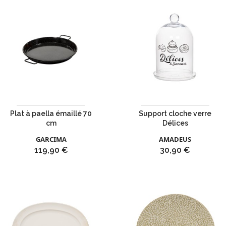
Plat à paella émaillé 70
Support cloche verre
cm
Délices
GARCIMA
AMADEUS
Prix
Prix
119,90 €
30,90 €