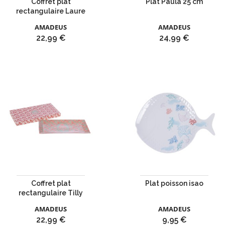
Coffret plat
Plat Paula 25 cm
rectangulaire Laure
AMADEUS
AMADEUS
Prix
Prix
22,99 €
24,99 €
Coffret plat
Plat poisson isao
rectangulaire Tilly
AMADEUS
AMADEUS
Prix
Prix
22,99 €
9,95 €