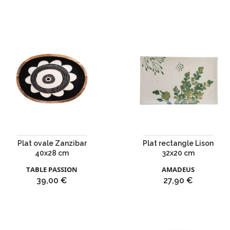
Plat ovale Zanzibar
Plat rectangle Lison
40x28 cm
32x20 cm
TABLE PASSION
AMADEUS
Prix
Prix
39,00 €
27,90 €