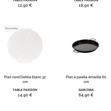
TABLE PASSION
TABLE PASSION
Prix
Prix
12,90 €
16,90 €
Nouveau
Plat rond Dahlia blanc 32
Plat à paella émaillé 60
cm
cm
TABLE PASSION
GARCIMA
Prix
Prix
14,90 €
64,90 €