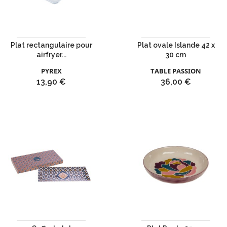
Plat rectangulaire pour
Plat ovale Islande 42 x
airfryer...
30 cm
PYREX
TABLE PASSION
Prix
Prix
13,90 €
36,00 €