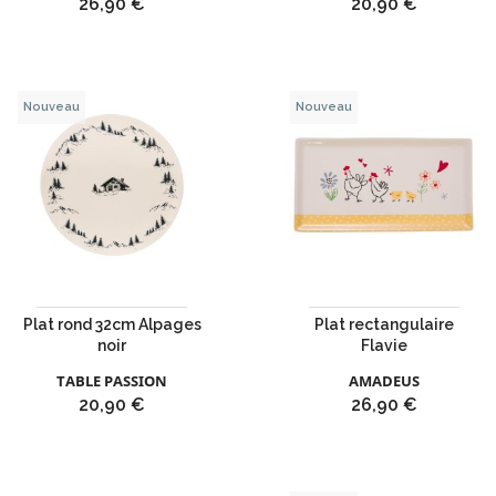
Prix
Prix
26,90 €
20,90 €
Nouveau
Nouveau
Plat rond 32cm Alpages
Plat rectangulaire
noir
Flavie
TABLE PASSION
AMADEUS
Prix
Prix
20,90 €
26,90 €