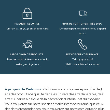
PAIEMENT SÉCURISÉ
FRAIS DE PORT OFFERT DÈS 100€
CB, PayPal, en 3x, 4x et 10x avec Alma
Livraison gratuite à domicile ou en point
relais.
LARGE CHOIX DE PRODUITS
SERVICE CLIENT EN FRANCE
Plus de 10000 références en stock,
Tel. 04 34 24 50 06
arrivages réguliers.
Mail : contact@cadomus.com
A propos de Cadomus :
Cadomus vous propose depuis plus de 5
ans des produits de qualité dans les univers des arts de la table, des
arts culinaires ainsi que de la décoration d'intérieur et du mobilier.
Vous trouverez sur notre site des articles intemporels ainsi que ceux
des dernières tendances. Vous trouverez sur notre catalogue de plus