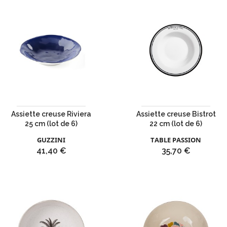
Assiette creuse Riviera
Assiette creuse Bistrot
25 cm (lot de 6)
22 cm (lot de 6)
GUZZINI
TABLE PASSION
Prix
Prix
41,40 €
35,70 €