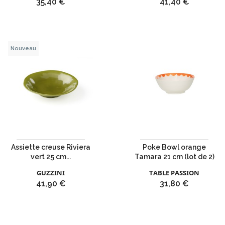
Prix
Prix
35,40 €
41,40 €
Nouveau
Assiette creuse Riviera
Poke Bowl orange
vert 25 cm...
Tamara 21 cm (lot de 2)
GUZZINI
TABLE PASSION
Prix
Prix
41,90 €
31,80 €