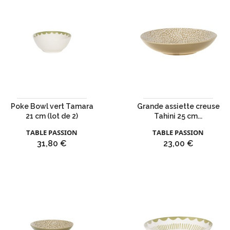
Poke Bowl vert Tamara
Grande assiette creuse
21 cm (lot de 2)
Tahini 25 cm...
TABLE PASSION
TABLE PASSION
Prix
Prix
31,80 €
23,00 €