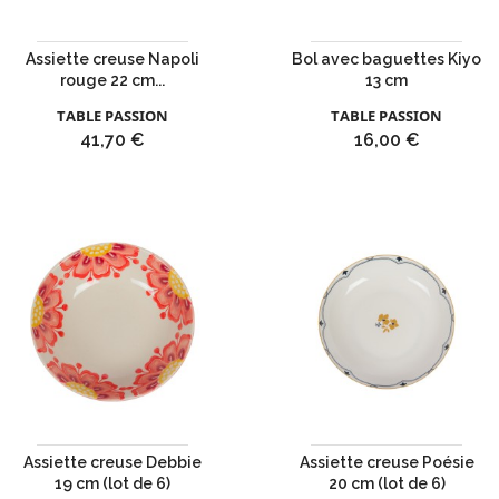
Assiette creuse Napoli
Bol avec baguettes Kiyo
rouge 22 cm...
13 cm
TABLE PASSION
TABLE PASSION
Prix
Prix
41,70 €
16,00 €
Assiette creuse Debbie
Assiette creuse Poésie
19 cm (lot de 6)
20 cm (lot de 6)