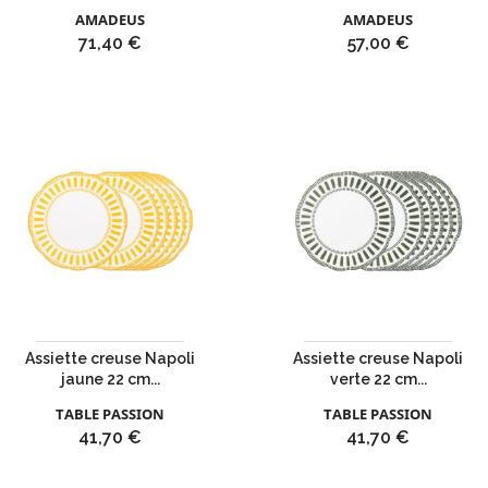
AMADEUS
AMADEUS
Prix
Prix
71,40 €
57,00 €
Assiette creuse Napoli
Assiette creuse Napoli
jaune 22 cm...
verte 22 cm...
TABLE PASSION
TABLE PASSION
Prix
Prix
41,70 €
41,70 €