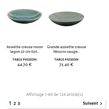
Assiette creuse moon
Grande assiette creuse
lagon 22 cm (lot...
Vésuvio sauge...
TABLE PASSION
TABLE PASSION
Prix
Prix
44,70 €
71,40 €
Affichage 1-60 de 124 article(s)
1
Suivant
2
3
