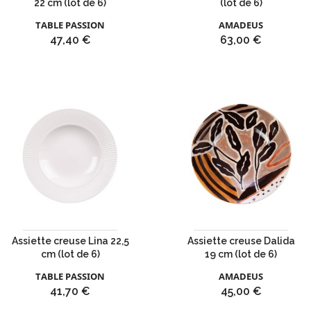
22 cm (lot de 6)
(lot de 6)
TABLE PASSION
AMADEUS
Prix
Prix
47,40 €
63,00 €
Assiette creuse Lina 22,5
Assiette creuse Dalida
cm (lot de 6)
19 cm (lot de 6)
TABLE PASSION
AMADEUS
Prix
Prix
41,70 €
45,00 €