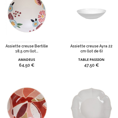
Assiette creuse Bertille
Assiette creuse Ayra 22
18,5 cm (lot...
cm (lot de 6)
AMADEUS
TABLE PASSION
Prix
Prix
64,50 €
47,50 €