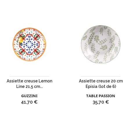
de
base
Assiette creuse Lemon
Assiette creuse 20 cm
Line 21,5 cm...
Episia (lot de 6)
GUZZINI
TABLE PASSION
Prix
Prix
41,70 €
35,70 €