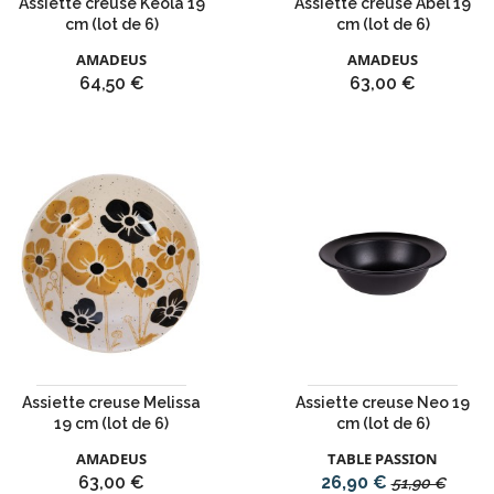
Assiette creuse Keola 19
Assiette creuse Abel 19
cm (lot de 6)
cm (lot de 6)
AMADEUS
AMADEUS
Prix
Prix
64,50 €
63,00 €
Assiette creuse Melissa
Assiette creuse Neo 19
19 cm (lot de 6)
cm (lot de 6)
AMADEUS
TABLE PASSION
Prix
Prix
Prix
63,00 €
26,90 €
51,90 €