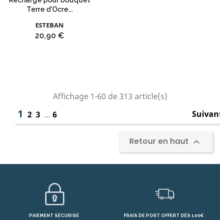
Recharge pour bouquet
Terre d'Ocre...
ESTEBAN
Prix
20,90 €
Affichage 1-60 de 313 article(s)
1
Suivan
2
3
…
6
Retour en haut

PAIEMENT SÉCURISÉ
FRAIS DE PORT OFFERT DÈS 100€