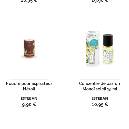
10,95 €
19,90 €
Poudre pour aspirateur
Concentré de parfum
Néroli
Monoï soleil 15 ml
ESTEBAN
ESTEBAN
Prix
Prix
9,90 €
10,95 €