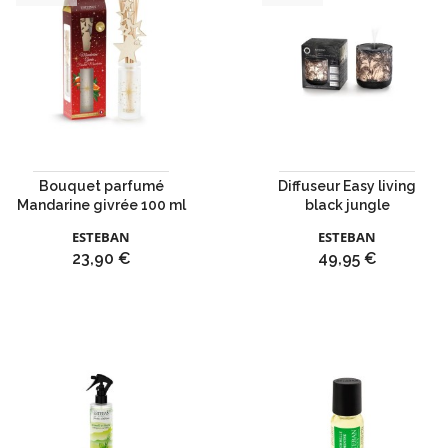
Bouquet parfumé
Diffuseur Easy living
Mandarine givrée 100 ml
black jungle
ESTEBAN
ESTEBAN
Prix
Prix
23,90 €
49,95 €