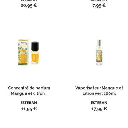
Prix
Prix
20,95 €
7,95 €
Concentré de parfum
Vaporisateur Mangue et
Mangue et citron...
citron vert 100ml
ESTEBAN
ESTEBAN
Prix
Prix
11,95 €
17,95 €