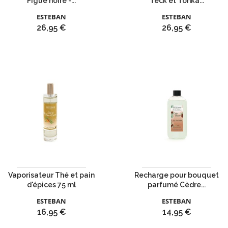
Figue noire -...
Teck et Tonka...
ESTEBAN
ESTEBAN
Prix
Prix
26,95 €
26,95 €
Vaporisateur Thé et pain
Recharge pour bouquet
d'épices 75 ml
parfumé Cèdre...
ESTEBAN
ESTEBAN
Prix
Prix
16,95 €
14,95 €