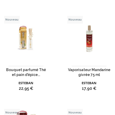
Nouveau
Nouveau
Bouquet parfumé Thé
Vaporisateur Mandarine
et pain d'épice...
givrée 75 ml
ESTEBAN
ESTEBAN
Prix
Prix
22,95 €
17,90 €
Nouveau
Nouveau