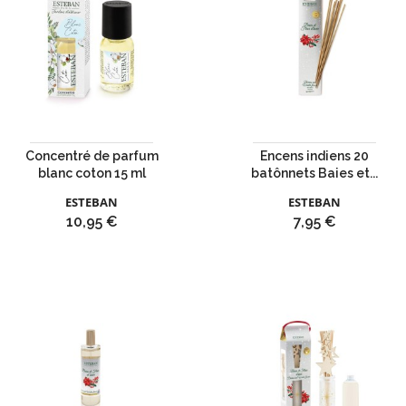
Concentré de parfum
Encens indiens 20
blanc coton 15 ml
batônnets Baies et...
ESTEBAN
ESTEBAN
Prix
Prix
10,95 €
7,95 €