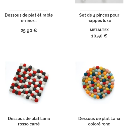
Dessous de plat étirable
Set de 4 pinces pour
en inox...
nappes luxe
METALTEX
Prix
25,90 €
Prix
10,50 €
Dessous de plat Lana
Dessous de plat Lana
rosso carré
coloré rond