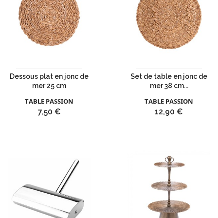
Dessous plat en jonc de
Set de table en jonc de
mer 25 cm
mer 38 cm...
TABLE PASSION
TABLE PASSION
Prix
Prix
7,50 €
12,90 €