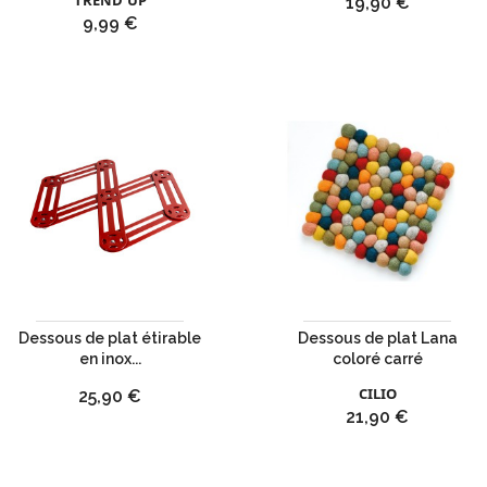
TREND'UP
Prix
19,90 €
Prix
9,99 €
Dessous de plat étirable
Dessous de plat Lana
en inox...
coloré carré
CILIO
Prix
25,90 €
Prix
21,90 €