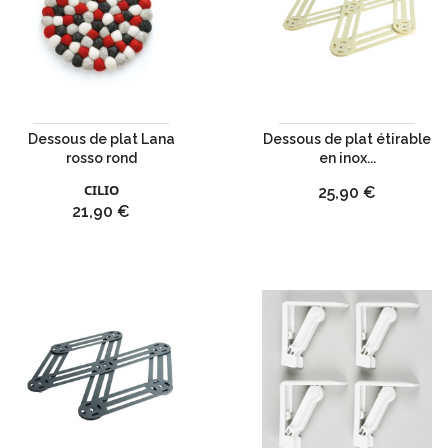
Dessous de plat Lana
Dessous de plat étirable
rosso rond
en inox...
CILIO
Prix
25,90 €
Prix
21,90 €