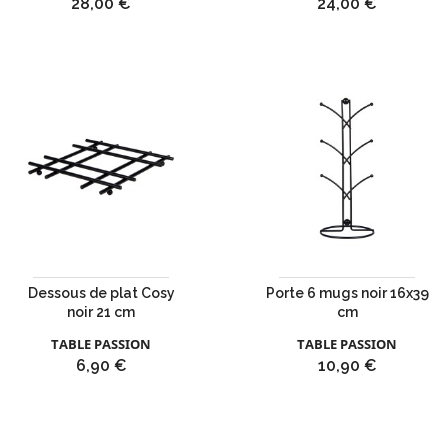
Prix
Prix
28,00 €
24,00 €
Dessous de plat Cosy
Porte 6 mugs noir 16x39
noir 21 cm
cm
TABLE PASSION
TABLE PASSION
Prix
Prix
6,90 €
10,90 €