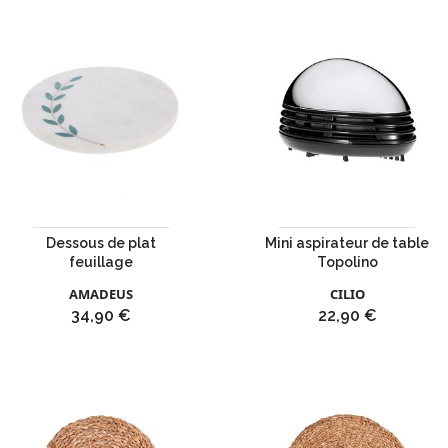
Dessous de plat
Mini aspirateur de table
feuillage
Topolino
AMADEUS
CILIO
Prix
Prix
34,90 €
22,90 €