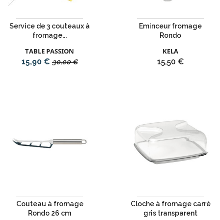
Service de 3 couteaux à
Eminceur fromage
fromage...
Rondo
TABLE PASSION
KELA
Prix
Prix
Prix
15,90 €
15,50 €
30,00 €
de
base
Couteau à fromage
Cloche à fromage carré
Rondo 26 cm
gris transparent