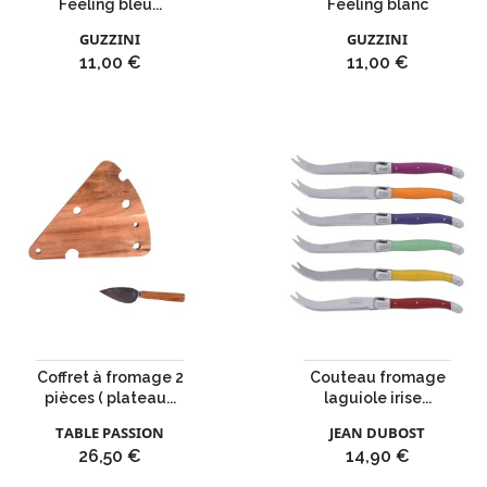
Feeling bleu...
Feeling blanc
GUZZINI
GUZZINI
Prix
Prix
11,00 €
11,00 €
Coffret à fromage 2
Couteau fromage
pièces ( plateau...
laguiole irise...
TABLE PASSION
JEAN DUBOST
Prix
Prix
26,50 €
14,90 €