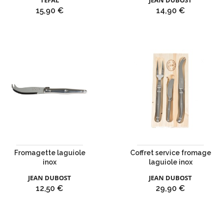
TEFAL
JEAN DUBOST
Prix
Prix
15,90 €
14,90 €
Fromagette laguiole
Coffret service fromage
inox
laguiole inox
JEAN DUBOST
JEAN DUBOST
Prix
Prix
12,50 €
29,90 €