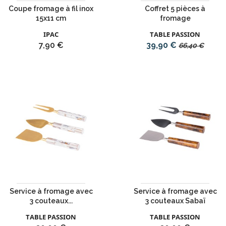
Coupe fromage à fil inox
Coffret 5 pièces à
15x11 cm
fromage
IPAC
TABLE PASSION
Prix
Prix
Prix
7,90 €
39,90 €
66,40 €
de
base
Service à fromage avec
Service à fromage avec
3 couteaux...
3 couteaux Sabaï
TABLE PASSION
TABLE PASSION