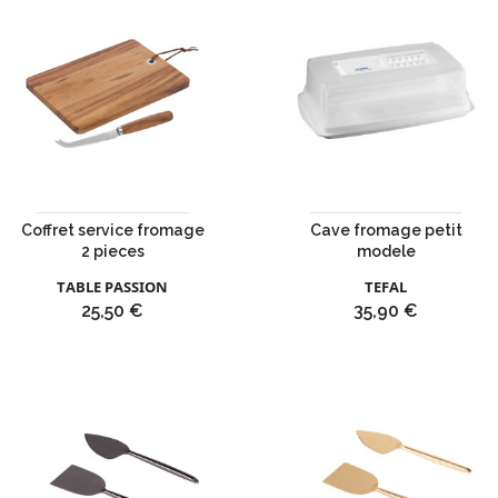
Coffret service fromage
Cave fromage petit
2 pieces
modele
TABLE PASSION
TEFAL
Prix
Prix
25,50 €
35,90 €