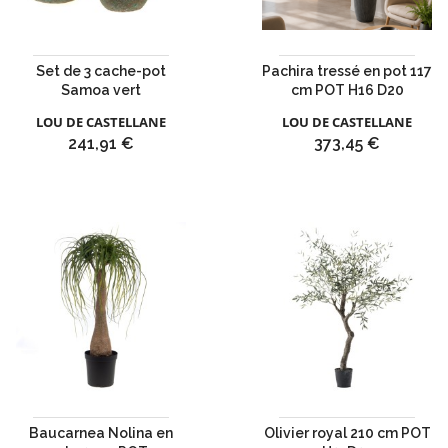
Set de 3 cache-pot
Pachira tressé en pot 117
Samoa vert
cm POT H16 D20
LOU DE CASTELLANE
LOU DE CASTELLANE
Prix
Prix
241,91 €
373,45 €
Baucarnea Nolina en
Olivier royal 210 cm POT