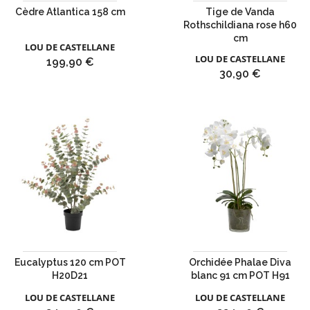
Cèdre Atlantica 158 cm
Tige de Vanda
Rothschildiana rose h60
cm
LOU DE CASTELLANE
LOU DE CASTELLANE
Prix
199,90 €
Prix
30,90 €
Eucalyptus 120 cm POT
Orchidée Phalae Diva
H20D21
blanc 91 cm POT H91
LOU DE CASTELLANE
LOU DE CASTELLANE