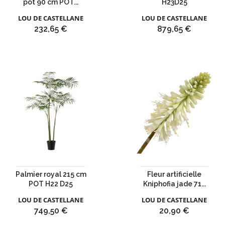
pot 90 cm POT...
H23D25
LOU DE CASTELLANE
LOU DE CASTELLANE
Prix
Prix
232,65 €
879,65 €
Palmier royal 215 cm
Fleur artificielle
POT H22 D25
Kniphofia jade 71...
LOU DE CASTELLANE
LOU DE CASTELLANE
Prix
Prix
749,50 €
20,90 €