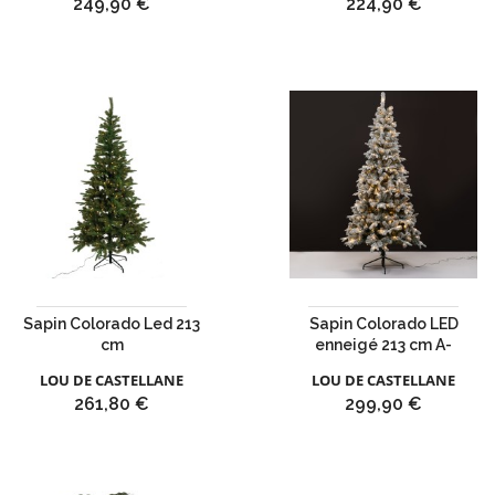
Prix
Prix
249,90 €
224,90 €
Sapin Colorado Led 213
Sapin Colorado LED
cm
enneigé 213 cm A-
LOU DE CASTELLANE
LOU DE CASTELLANE
Prix
Prix
261,80 €
299,90 €