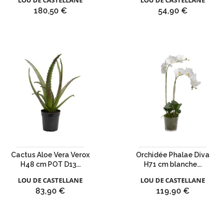
LOU DE CASTELLANE
LOU DE CASTELLANE
Prix
Prix
180,50 €
54,90 €
Cactus Aloe Vera Verox
Orchidée Phalae Diva
H48 cm POT D13...
H71 cm blanche...
LOU DE CASTELLANE
LOU DE CASTELLANE
Prix
Prix
83,90 €
119,90 €