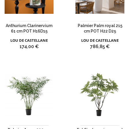
Anthurium Clarinervium
Palmier Palm royal 215
61 cm POT H16D15
cm POT H22 D25
LOU DE CASTELLANE
LOU DE CASTELLANE
Prix
Prix
174,00 €
786,85 €