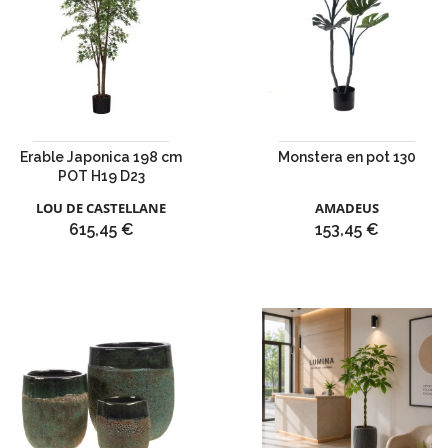
Erable Japonica 198 cm
Monstera en pot 130
POT H19 D23
LOU DE CASTELLANE
AMADEUS
Prix
Prix
615,45 €
153,45 €