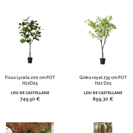
Ficus Lyrata 200 cm POT
Ginko royal 235 cm POT
H22D25
H22 D25
LOU DE CASTELLANE
LOU DE CASTELLANE
Prix
Prix
749,50 €
899,30 €