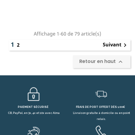
Affichage 1-60 de 79 article(s)
1
Suivant
2

Retour en haut

PAIEMENT SÉCURISÉ
FRAIS DE PORT OFFERT DÈS 100€
CB, PayPal, en 3x, 4x et 10x avec Alma
Livraison gratuite à domicile ou en point
relais.