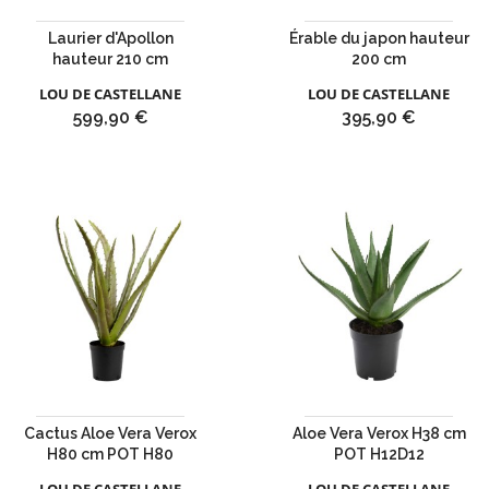
Laurier d'Apollon
Érable du japon hauteur
hauteur 210 cm
200 cm
LOU DE CASTELLANE
LOU DE CASTELLANE
Prix
Prix
599,90 €
395,90 €
Cactus Aloe Vera Verox
Aloe Vera Verox H38 cm
H80 cm POT H80
POT H12D12