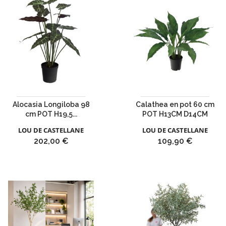
Alocasia Longiloba 98
Calathea en pot 60 cm
cm POT H19,5...
POT H13CM D14CM
LOU DE CASTELLANE
LOU DE CASTELLANE
Prix
Prix
202,00 €
109,90 €