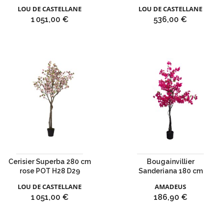
LOU DE CASTELLANE
LOU DE CASTELLANE
Prix
Prix
1 051,00 €
536,00 €
Cerisier Superba 280 cm
Bougainvillier
rose POT H28 D29
Sanderiana 180 cm
LOU DE CASTELLANE
AMADEUS
Prix
Prix
1 051,00 €
186,90 €