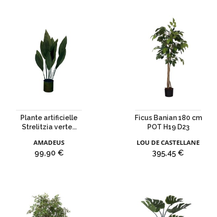
Plante artificielle
Ficus Banian 180 cm
Strelitzia verte...
POT H19 D23
AMADEUS
LOU DE CASTELLANE
Prix
Prix
99,90 €
395,45 €