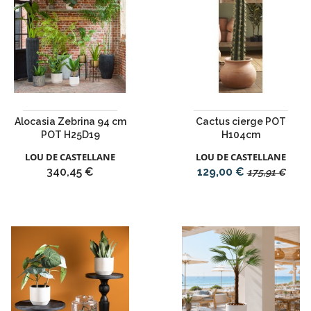
Alocasia Zebrina 94 cm
Cactus cierge POT
POT H25D19
H104cm
LOU DE CASTELLANE
LOU DE CASTELLANE
Prix
Prix
Prix
340,45 €
129,00 €
175,91 €
de
base