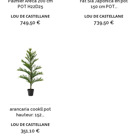
Palmier Areca 200 cm
Fat Sia Japonica en pot
POT H22D25
150 cm POT...
LOU DE CASTELLANE
LOU DE CASTELLANE
Prix
Prix
749,50 €
739,50 €
arancaria cookll pot
hauteur: 152...
LOU DE CASTELLANE
Prix
351,10 €