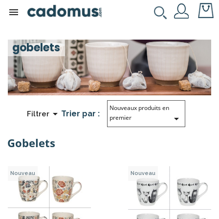

gobelets
Nouveaux produits en

Trier par :
Filtrer

premier
Gobelets
Nouveau
Nouveau