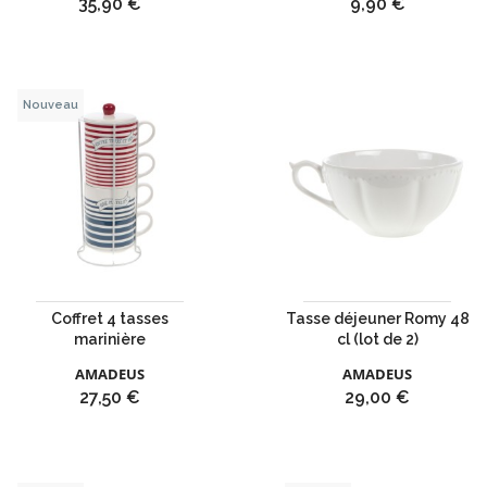
Prix
Prix
35,90 €
9,90 €
Nouveau
Coffret 4 tasses
Tasse déjeuner Romy 48
marinière
cl (lot de 2)
AMADEUS
AMADEUS
Prix
Prix
27,50 €
29,00 €