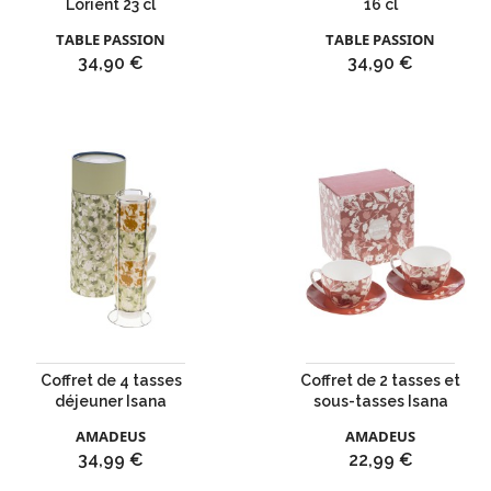
Lorient 23 cl
16 cl
TABLE PASSION
TABLE PASSION
Prix
Prix
34,90 €
34,90 €
Coffret de 4 tasses
Coffret de 2 tasses et
déjeuner Isana
sous-tasses Isana
AMADEUS
AMADEUS
Prix
Prix
34,99 €
22,99 €