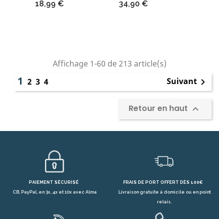
Prix
Prix
18,99 €
34,90 €
Affichage 1-60 de 213 article(s)
1
Suivant
2
3
4

Retour en haut

PAIEMENT SÉCURISÉ
FRAIS DE PORT OFFERT DÈS 100€
CB, PayPal, en 3x, 4x et 10x avec Alma
Livraison gratuite à domicile ou en point
relais.