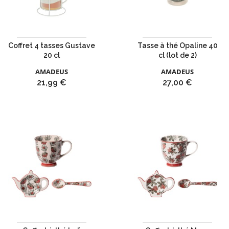
Coffret 4 tasses Gustave
Tasse à thé Opaline 40
20 cl
cl (lot de 2)
AMADEUS
AMADEUS
Prix
Prix
21,99 €
27,00 €