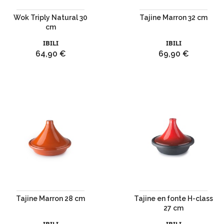
Wok Triply Natural 30
Tajine Marron 32 cm
cm
IBILI
IBILI
Prix
Prix
64,90 €
69,90 €
Tajine Marron 28 cm
Tajine en fonte H-class
27 cm