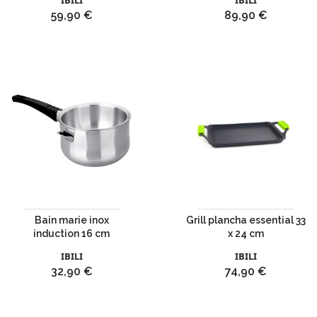
IBILI
IBILI
Prix
Prix
59,90 €
89,90 €
Bain marie inox
Grill plancha essential 33
induction 16 cm
x 24 cm
IBILI
IBILI
Prix
Prix
32,90 €
74,90 €