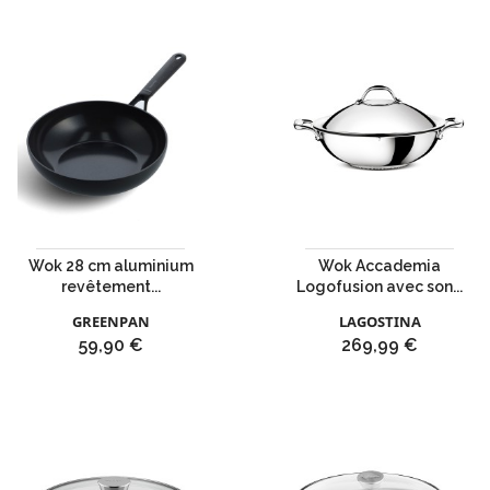
Wok 28 cm aluminium
Wok Accademia
revêtement...
Logofusion avec son...
GREENPAN
LAGOSTINA
Prix
Prix
59,90 €
269,99 €