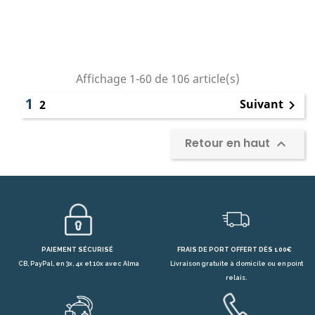
Affichage 1-60 de 106 article(s)
1
Suivant
2

Retour en haut

PAIEMENT SÉCURISÉ
FRAIS DE PORT OFFERT DÈS 100€
CB, PayPal, en 3x, 4x et 10x avec Alma
Livraison gratuite à domicile ou en point
relais.