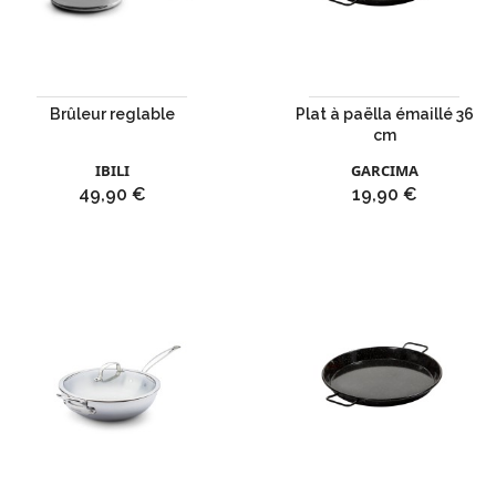
Brûleur reglable
Plat à paëlla émaillé 36
cm
IBILI
GARCIMA
Prix
Prix
49,90 €
19,90 €