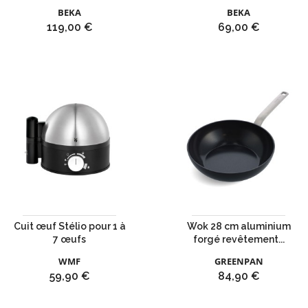
BEKA
BEKA
Prix
Prix
119,00 €
69,00 €
Cuit œuf Stélio pour 1 à
Wok 28 cm aluminium
7 œufs
forgé revêtement...
WMF
GREENPAN
Prix
Prix
59,90 €
84,90 €