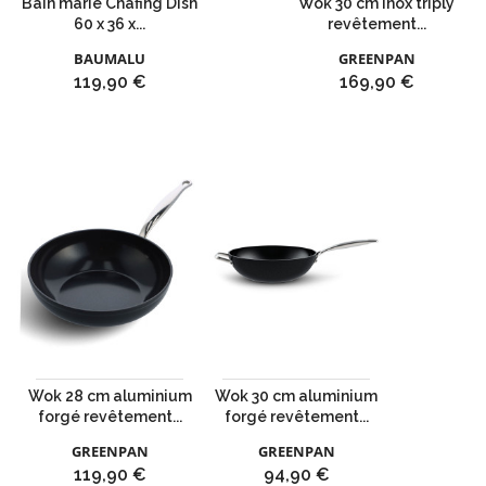
Bain marie Chafing Dish
Wok 30 cm inox triply
60 x 36 x...
revêtement...
BAUMALU
GREENPAN
Prix
Prix
119,90 €
169,90 €
Wok 28 cm aluminium
Wok 30 cm aluminium
forgé revêtement...
forgé revêtement...
GREENPAN
GREENPAN
Prix
Prix
119,90 €
94,90 €