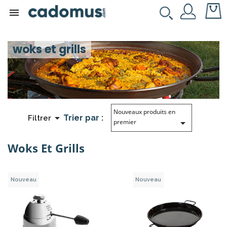

woks et grills
Nouveaux produits en

Trier par :
Filtrer

premier
Woks Et Grills
Nouveau
Nouveau