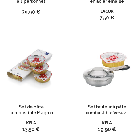
à 2 personnes
en acier émaille
LACOR
Prix
39,90 €
Prix
7,50 €
Set de pâte
Set bruleur à pâte
combustible Magma
combustible Vesuv...
KELA
KELA
Prix
Prix
13,50 €
19,90 €