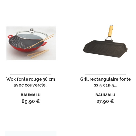
Wok fonte rouge 36 cm
Grill rectangulaire fonte
avec couvercle...
33,5 x 19,5...
BAUMALU
BAUMALU
Prix
Prix
89,90 €
27,90 €