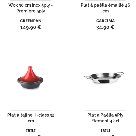
Wok 30 cm inox 5ply -
Plat à paëlla émaillé 46
Première 5ply
cm
GREENPAN
GARCIMA
Prix
Prix
149,90 €
34,90 €
Plat à tajine H-class 32
Plat à Paëlla 5Ply
cm
Element 42 cl
IBILI
IBILI