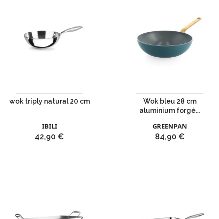
wok triply natural 20 cm
Wok bleu 28 cm
aluminium forgé...
IBILI
GREENPAN
Prix
Prix
42,90 €
84,90 €