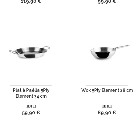
Prix
Prix
119,90 €
99,90 €
Plat à Paëlla 5Ply
Wok 5Ply Element 28 cm
Element 34 cm
IBILI
IBILI
Prix
Prix
59,90 €
89,90 €