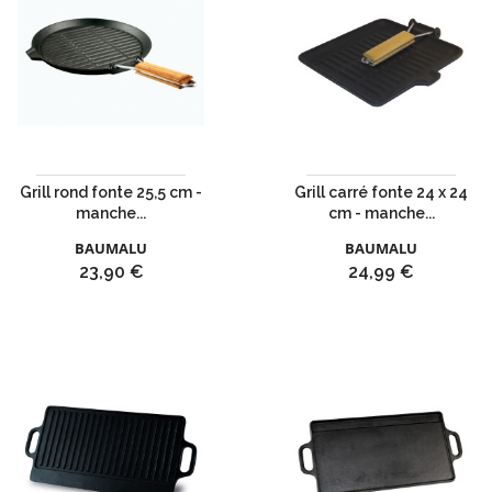
Grill rond fonte 25,5 cm -
Grill carré fonte 24 x 24
manche...
cm - manche...
BAUMALU
BAUMALU
Prix
Prix
23,90 €
24,99 €