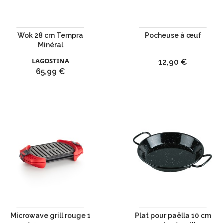
Wok 28 cm Tempra
Pocheuse à œuf
Minéral
LAGOSTINA
Prix
12,90 €
Prix
65,99 €
Microwave grill rouge 1
Plat pour paëlla 10 cm