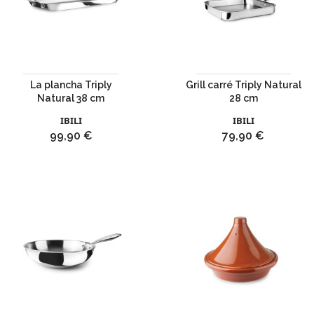
La plancha Triply
Grill carré Triply Natural
Natural 38 cm
28 cm
IBILI
IBILI
Prix
Prix
99,90 €
79,90 €