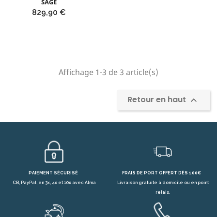
SAGE
Prix
829,90 €
Affichage 1-3 de 3 article(s)
Retour en haut

PAIEMENT SÉCURISÉ
FRAIS DE PORT OFFERT DÈS 100€
CB, PayPal, en 3x, 4x et 10x avec Alma
Livraison gratuite à domicile ou en point
relais.