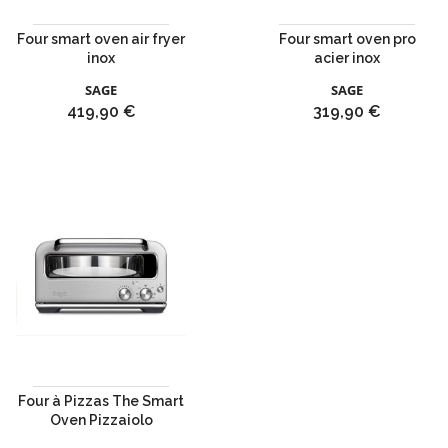
Four smart oven air fryer
Four smart oven pro
inox
acier inox
SAGE
SAGE
Prix
Prix
419,90 €
319,90 €
Four à Pizzas The Smart
Oven Pizzaiolo