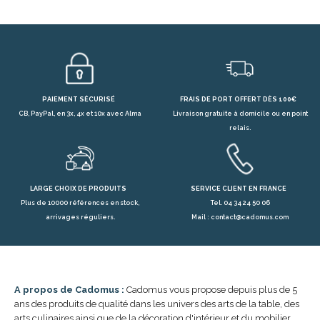
PAIEMENT SÉCURISÉ
FRAIS DE PORT OFFERT DÈS 100€
CB, PayPal, en 3x, 4x et 10x avec Alma
Livraison gratuite à domicile ou en point
relais.
LARGE CHOIX DE PRODUITS
SERVICE CLIENT EN FRANCE
Plus de 10000 références en stock,
Tel. 04 34 24 50 06
arrivages réguliers.
Mail : contact@cadomus.com
A propos de Cadomus :
Cadomus vous propose depuis plus de 5
ans des produits de qualité dans les univers des arts de la table, des
arts culinaires ainsi que de la décoration d'intérieur et du mobilier.