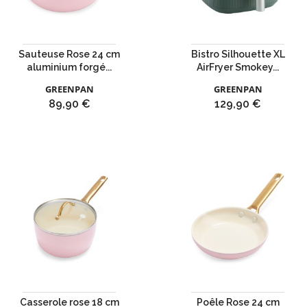
Sauteuse Rose 24 cm
Bistro Silhouette XL
aluminium forgé...
AirFryer Smokey...
GREENPAN
GREENPAN
Prix
Prix
89,90 €
129,90 €
Casserole rose 18 cm
Poêle Rose 24 cm