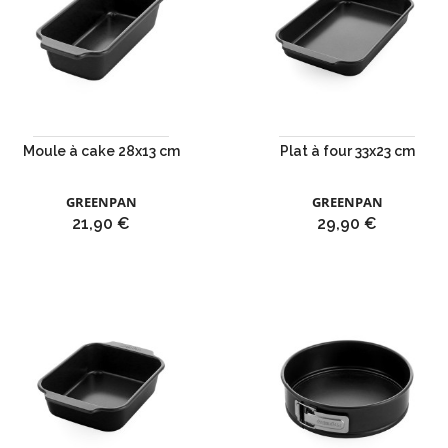
Moule à cake 28x13 cm
Plat à four 33x23 cm
GREENPAN
GREENPAN
Prix
Prix
21,90 €
29,90 €