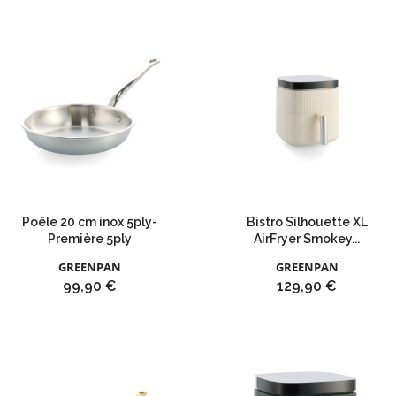
Poêle 20 cm inox 5ply-
Bistro Silhouette XL
Première 5ply
AirFryer Smokey...
GREENPAN
GREENPAN
Prix
Prix
99,90 €
129,90 €