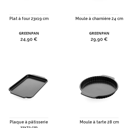
Plat à four 23x19 cm
Moule à charnière 24 cm
GREENPAN
GREENPAN
Prix
Prix
24,90 €
29,90 €
Plaque à pâtisserie
Moule à tarte 28 cm
33x23 cm