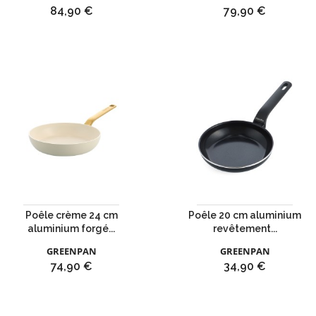
Prix
Prix
84,90 €
79,90 €
Poêle crème 24 cm
Poêle 20 cm aluminium
aluminium forgé...
revêtement...
GREENPAN
GREENPAN
Prix
Prix
74,90 €
34,90 €