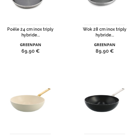
Poêle 24 cm inox triply
Wok 28 cm inox triply
hybride...
hybride...
GREENPAN
GREENPAN
Prix
Prix
69,90 €
89,90 €