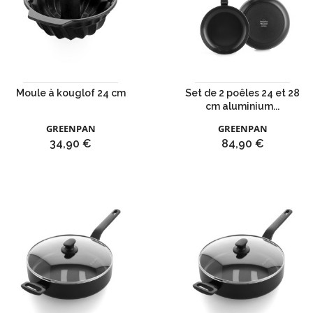
Moule à kouglof 24 cm
Set de 2 poêles 24 et 28
cm aluminium...
GREENPAN
GREENPAN
Prix
Prix
34,90 €
84,90 €