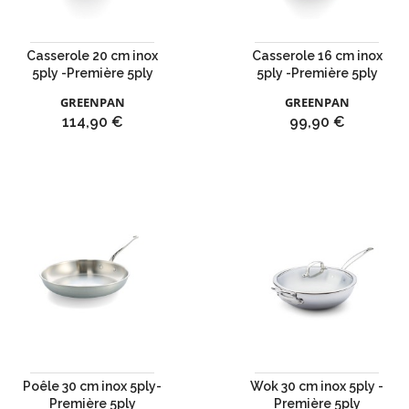
Casserole 20 cm inox
Casserole 16 cm inox
5ply -Première 5ply
5ply -Première 5ply
GREENPAN
GREENPAN
Prix
Prix
114,90 €
99,90 €
Poêle 30 cm inox 5ply-
Wok 30 cm inox 5ply -
Première 5ply
Première 5ply