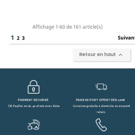
Affichage 1-60 de 161 article(s)
1
Suivan
2
3
Retour en haut

PAIEMENT SÉCURISÉ
FRAIS DE PORT OFFERT DÈS 100€
CB, PayPal, en 3x, 4x et 10x avec Alma
Livraison gratuite à domicile ou en point
relais.