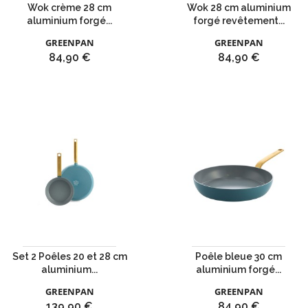
Wok crème 28 cm
Wok 28 cm aluminium
aluminium forgé...
forgé revêtement...
GREENPAN
GREENPAN
Prix
Prix
84,90 €
84,90 €
Set 2 Poêles 20 et 28 cm
Poêle bleue 30 cm
aluminium...
aluminium forgé...
GREENPAN
GREENPAN
Prix
Prix
139,90 €
84,90 €