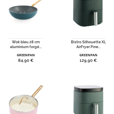
Wok bleu 28 cm
Bistro Silhouette XL
aluminium forgé...
AirFryer Pine...
GREENPAN
GREENPAN
Prix
Prix
84,90 €
129,90 €