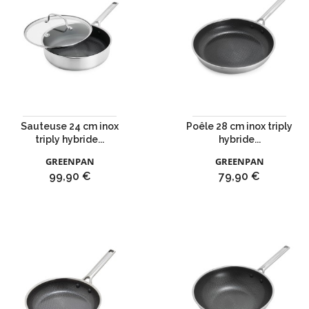
Sauteuse 24 cm inox
Poêle 28 cm inox triply
triply hybride...
hybride...
GREENPAN
GREENPAN
Prix
Prix
99,90 €
79,90 €