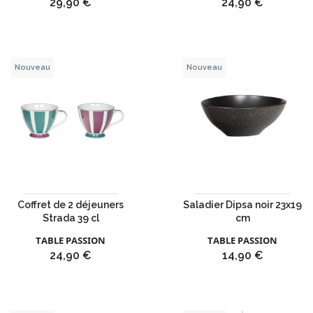
Prix
Prix
29,90 €
24,90 €
Nouveau
Nouveau
Coffret de 2 déjeuners
Saladier Dipsa noir 23x19
Strada 39 cl
cm
TABLE PASSION
TABLE PASSION
Prix
Prix
24,90 €
14,90 €