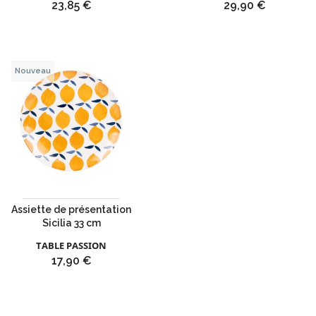
Prix
Prix
23,85 €
29,90 €
Nouveau
Assiette de présentation
Sicilia 33 cm
TABLE PASSION
Prix
17,90 €