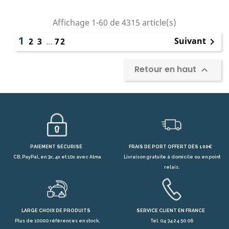
Affichage 1-60 de 4315 article(s)
1
Suivant
2
3
…
72

Retour en haut

PAIEMENT SÉCURISÉ
FRAIS DE PORT OFFERT DÈS 100€
CB, PayPal, en 3x, 4x et 10x avec Alma
Livraison gratuite à domicile ou en point
relais.
LARGE CHOIX DE PRODUITS
SERVICE CLIENT EN FRANCE
Plus de 10000 références en stock,
Tel. 04 34 24 50 06