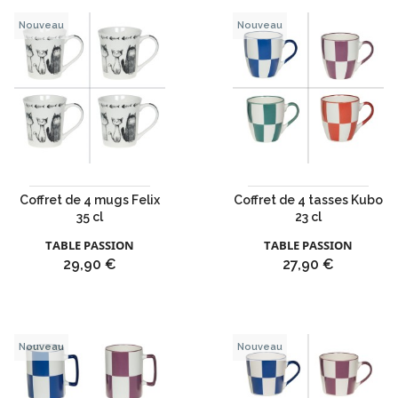
Nouveau
Nouveau
Coffret de 4 mugs Felix
Coffret de 4 tasses Kubo
35 cl
23 cl
TABLE PASSION
TABLE PASSION
Prix
Prix
29,90 €
27,90 €
Nouveau
Nouveau