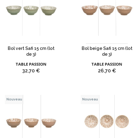
Bol vert Safi 15 cm (lot
Bol beige Safi 15 cm (lot
de 3)
de 3)
TABLE PASSION
TABLE PASSION
Prix
Prix
32,70 €
26,70 €
Nouveau
Nouveau