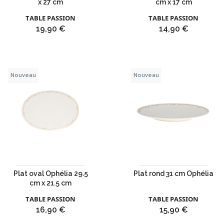
x 27 cm
cm x 17 cm
TABLE PASSION
TABLE PASSION
Prix
Prix
19,90 €
14,90 €
Nouveau
Nouveau
Plat oval Ophélia 29.5
Plat rond 31 cm Ophélia
cm x 21.5 cm
TABLE PASSION
TABLE PASSION
Prix
Prix
16,90 €
15,90 €