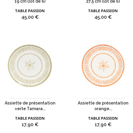
19 cm (lot de 6)
27,5 cm (lot de 6)
TABLE PASSION
TABLE PASSION
Prix
Prix
45,00 €
45,00 €
Assiette de présentation
Assiette de présentation
verte Tamara...
orange...
TABLE PASSION
TABLE PASSION
Prix
Prix
17,90 €
17,90 €