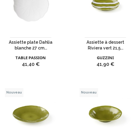
Assiette plate Dahlia
Assiette à dessert
blanche 27 cm...
Riviera vert 21,5...
TABLE PASSION
GUZZINI
Prix
Prix
41,40 €
41,90 €
Nouveau
Nouveau