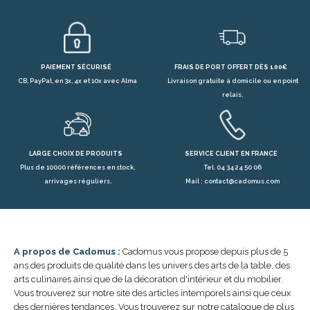
PAIEMENT SÉCURISÉ
FRAIS DE PORT OFFERT DÈS 100€
CB, PayPal, en 3x, 4x et 10x avec Alma
Livraison gratuite à domicile ou en point
relais.
LARGE CHOIX DE PRODUITS
SERVICE CLIENT EN FRANCE
Plus de 10000 références en stock,
Tel. 04 34 24 50 06
arrivages réguliers.
Mail : contact@cadomus.com
A propos de Cadomus :
Cadomus vous propose depuis plus de 5
ans des produits de qualité dans les univers des arts de la table, des
arts culinaires ainsi que de la décoration d'intérieur et du mobilier.
Vous trouverez sur notre site des articles intemporels ainsi que ceux
des dernières tendances. Vous trouverez sur notre catalogue de plus