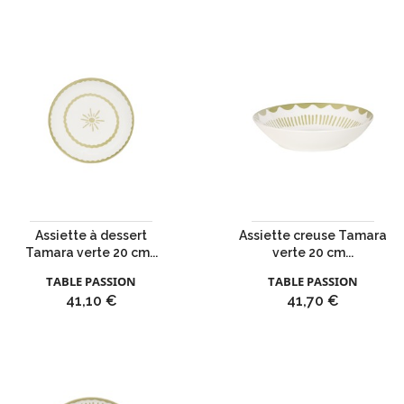
Assiette à dessert
Assiette creuse Tamara
Tamara verte 20 cm...
verte 20 cm...
TABLE PASSION
TABLE PASSION
Prix
Prix
41,10 €
41,70 €