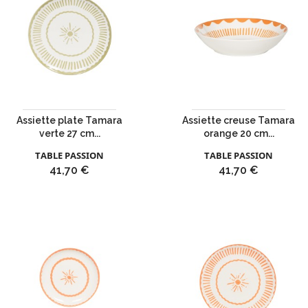
Assiette plate Tamara
Assiette creuse Tamara
verte 27 cm...
orange 20 cm...
TABLE PASSION
TABLE PASSION
Prix
Prix
41,70 €
41,70 €