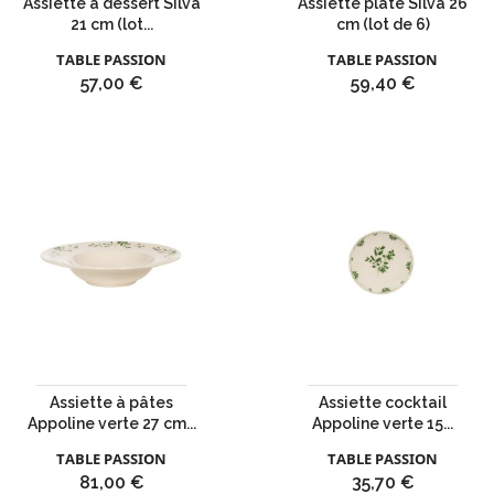
Assiette à dessert Silva
Assiette plate Silva 26
21 cm (lot...
cm (lot de 6)
TABLE PASSION
TABLE PASSION
Prix
Prix
57,00 €
59,40 €
Assiette à pâtes
Assiette cocktail
Appoline verte 27 cm...
Appoline verte 15...
TABLE PASSION
TABLE PASSION
Prix
Prix
81,00 €
35,70 €