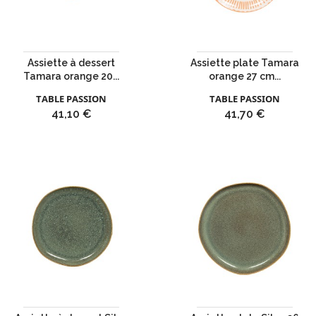
Assiette à dessert
Assiette plate Tamara
Tamara orange 20...
orange 27 cm...
TABLE PASSION
TABLE PASSION
Prix
Prix
41,10 €
41,70 €