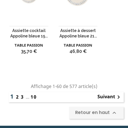
Assiette cocktail
Assiette à dessert
Appoline bleue 15...
Appoline bleue 21...
TABLE PASSION
TABLE PASSION
Prix
Prix
35,70 €
46,80 €
Affichage 1-60 de 577 article(s)
1
Suivant
2
3
…
10

Retour en haut
