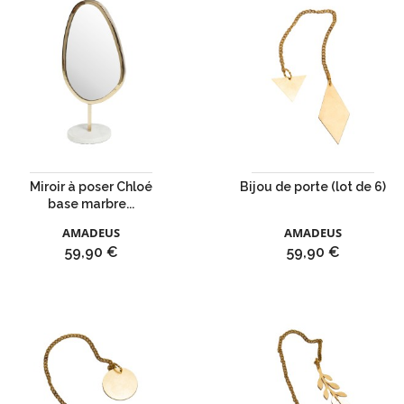
Miroir à poser Chloé
Bijou de porte (lot de 6)
base marbre...
AMADEUS
AMADEUS
Prix
Prix
59,90 €
59,90 €