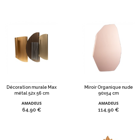
Décoration murale Max
Miroir Organique nude
métal 52x 56 cm
90x54 cm
AMADEUS
AMADEUS
Prix
Prix
64,90 €
114,90 €