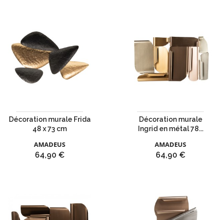
Décoration murale Frida
Décoration murale
48 x 73 cm
Ingrid en métal 78...
AMADEUS
AMADEUS
Prix
Prix
64,90 €
64,90 €