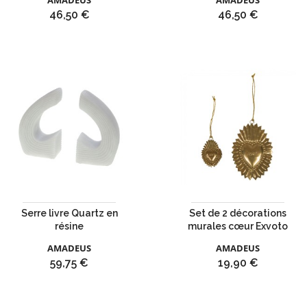
AMADEUS
AMADEUS
Prix
Prix
46,50 €
46,50 €
Serre livre Quartz en
Set de 2 décorations
résine
murales cœur Exvoto
AMADEUS
AMADEUS
Prix
Prix
59,75 €
19,90 €