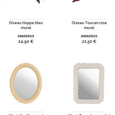
Oiseau Huppe bleu
Oiseau Toucan rose
mural
mural
AMADEUS
AMADEUS
Prix
Prix
24,90 €
22,50 €