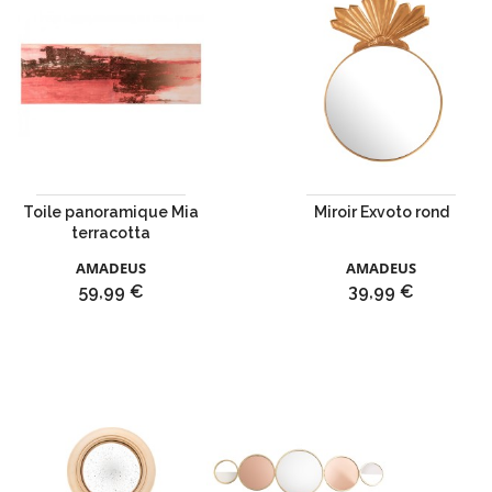
Toile panoramique Mia
Miroir Exvoto rond
terracotta
AMADEUS
AMADEUS
Prix
Prix
59,99 €
39,99 €