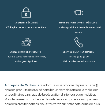
PAIEMENT SÉCURISÉ
FRAIS DE PORT OFFERT DÈS 100€
CB, PayPal, en 3x, 4x et 10x avec Alma
Livraison gratuite à domicile ou en point
relais.
LARGE CHOIX DE PRODUITS
SERVICE CLIENT EN FRANCE
Plus de 10000 références en stock,
Tel. 04 34 24 50 06
arrivages réguliers.
Mail : contact@cadomus.com
A propos de Cadomus :
Cadomus vous propose depuis plus de 5
ans des produits de qualité dans les univers des arts de la table, des
arts culinaires ainsi que de la décoration d'intérieur et du mobilier.
Vous trouverez sur notre site des articles intemporels ainsi que ceux
des dernières tendances. Vous trouverez sur notre catalogue de plus