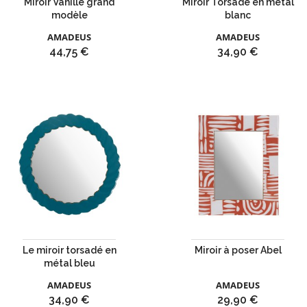
Miroir Vanille grand
Miroir Torsade en métal
modèle
blanc
AMADEUS
AMADEUS
Prix
Prix
44,75 €
34,90 €
Le miroir torsadé en
Miroir à poser Abel
métal bleu
AMADEUS
AMADEUS
Prix
Prix
34,90 €
29,90 €