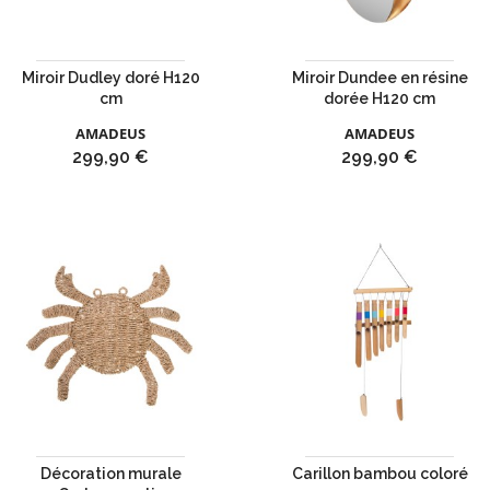
Miroir Dudley doré H120
Miroir Dundee en résine
cm
dorée H120 cm
AMADEUS
AMADEUS
Prix
Prix
299,90 €
299,90 €
Décoration murale
Carillon bambou coloré