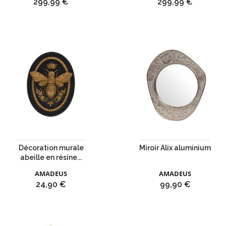
Prix
Prix
299,99 €
299,99 €
Décoration murale
Miroir Alix aluminium
abeille en résine...
AMADEUS
AMADEUS
Prix
Prix
24,90 €
99,90 €