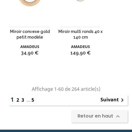
Miroir convexe gold
Miroir multi ronds 40 x
petit modèle
140 cm
AMADEUS
AMADEUS
Prix
Prix
34,90 €
149,90 €
Affichage 1-60 de 264 article(s)
1
Suivant
2
3
…
5

Retour en haut
