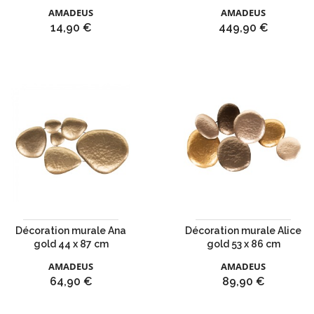
AMADEUS
AMADEUS
Prix
Prix
14,90 €
449,90 €
Décoration murale Ana
Décoration murale Alice
gold 44 x 87 cm
gold 53 x 86 cm
AMADEUS
AMADEUS
Prix
Prix
64,90 €
89,90 €