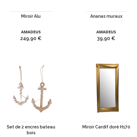
Miroir Alu
Ananas muraux
AMADEUS
AMADEUS
Prix
Prix
249,90 €
39,90 €
Set de 2 encres bateau
Miroir Cardif doré H170
bois