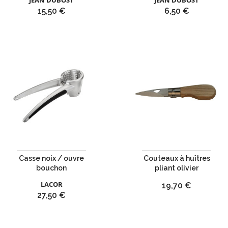
JEAN DUBOST
JEAN DUBOST
Prix
Prix
15,50 €
6,50 €
Casse noix / ouvre
Couteaux à huîtres
bouchon
pliant olivier
LACOR
Prix
19,70 €
Prix
27,50 €