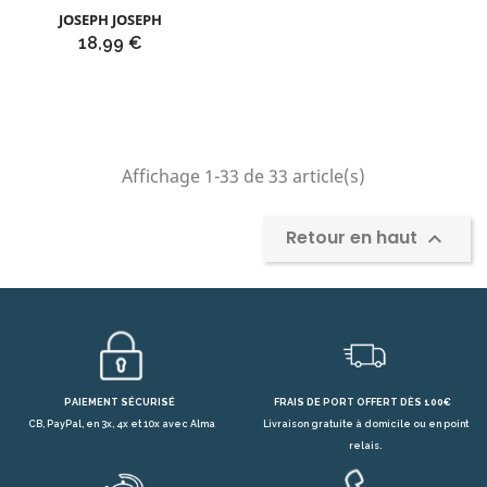
JOSEPH JOSEPH
Prix
18,99 €
Affichage 1-33 de 33 article(s)
Retour en haut

PAIEMENT SÉCURISÉ
FRAIS DE PORT OFFERT DÈS 100€
CB, PayPal, en 3x, 4x et 10x avec Alma
Livraison gratuite à domicile ou en point
relais.