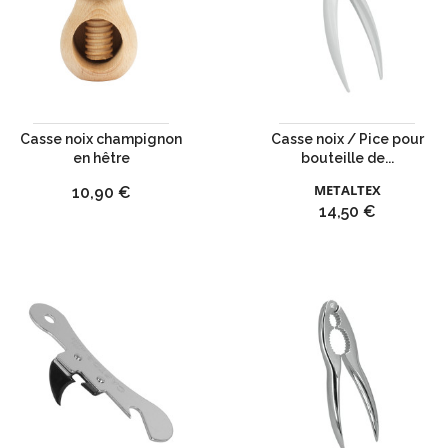
Casse noix champignon
Casse noix / Pice pour
en hêtre
bouteille de...
METALTEX
Prix
10,90 €
Prix
14,50 €