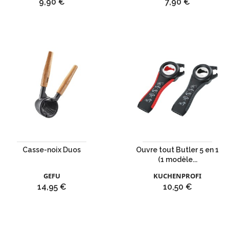
Prix
Prix
9,90 €
7,90 €
Casse-noix Duos
Ouvre tout Butler 5 en 1
(1 modèle...
GEFU
KUCHENPROFI
Prix
Prix
14,95 €
10,50 €