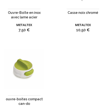
Ouvre-Boîte en inox
Casse noix chromé
avec lame acier
METALTEX
METALTEX
Prix
Prix
7,50 €
10,50 €
ouvre-boites compact
can-do