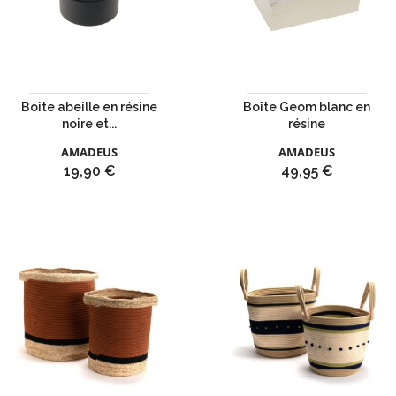
Boite abeille en résine
Boîte Geom blanc en
noire et...
résine
AMADEUS
AMADEUS
Prix
Prix
19,90 €
49,95 €