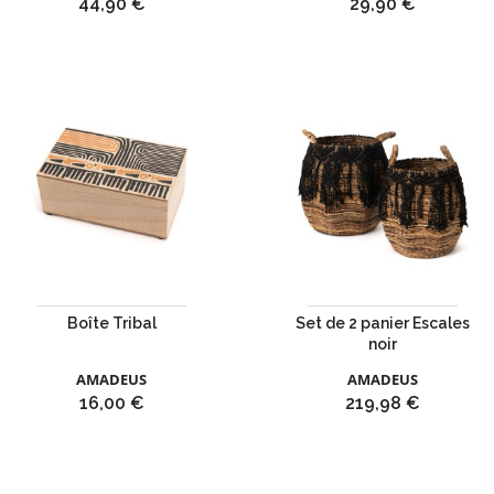
Prix
Prix
44,90 €
29,90 €
Boîte Tribal
Set de 2 panier Escales
noir
AMADEUS
AMADEUS
Prix
Prix
16,00 €
219,98 €