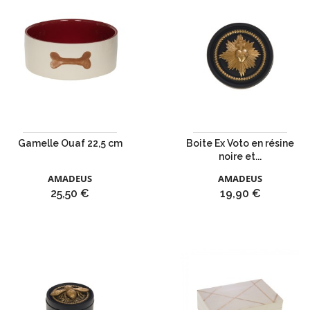
Gamelle Ouaf 22,5 cm
Boite Ex Voto en résine
noire et...
AMADEUS
AMADEUS
Prix
Prix
25,50 €
19,90 €