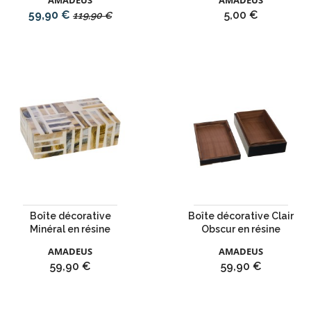
AMADEUS
AMADEUS
Prix
Prix
Prix
59,90 €
5,00 €
119,90 €
de
base
Boîte décorative
Boîte décorative Clair
Minéral en résine
Obscur en résine
AMADEUS
AMADEUS
Prix
Prix
59,90 €
59,90 €