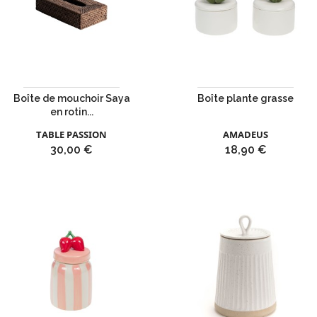
Boîte de mouchoir Saya
Boîte plante grasse
en rotin...
TABLE PASSION
AMADEUS
Prix
Prix
30,00 €
18,90 €