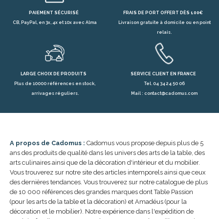
PAIEMENT SÉCURISÉ
FRAIS DE PORT OFFERT DÈS 100€
CB, PayPal, en 3x, 4x et 10x avec Alma
Livraison gratuite à domicile ou en point
relais.
LARGE CHOIX DE PRODUITS
SERVICE CLIENT EN FRANCE
Plus de 10000 références en stock,
Tel. 04 34 24 50 06
arrivages réguliers.
Mail : contact@cadomus.com
A propos de Cadomus :
Cadomus vous propose depuis plus de 5
ans des produits de qualité dans les univers des arts de la table, des
arts culinaires ainsi que de la décoration d'intérieur et du mobilier.
Vous trouverez sur notre site des articles intemporels ainsi que ceux
des dernières tendances. Vous trouverez sur notre catalogue de plus
de 10 000 références des grandes marques dont Table Passion
(pour les arts de la table et la décoration) et Amadéus (pour la
décoration et le mobilier). Notre expérience dans l'expédition de