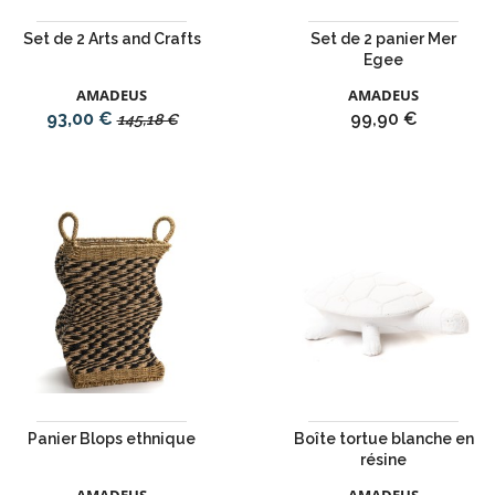
Set de 2 Arts and Crafts
Set de 2 panier Mer
Egee
AMADEUS
AMADEUS
Prix
Prix
Prix
93,00 €
99,90 €
145,18 €
de
base
Panier Blops ethnique
Boîte tortue blanche en
résine