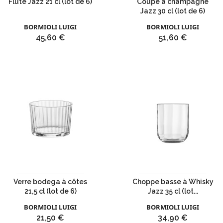
Flûte Jazz 21 cl (lot de 6)
Coupe à champagne
Jazz 30 cl (lot de 6)
BORMIOLI LUIGI
BORMIOLI LUIGI
Prix
Prix
45,60 €
51,60 €
Verre bodega à côtes
Choppe basse à Whisky
21,5 cl (lot de 6)
Jazz 35 cl (lot...
BORMIOLI LUIGI
BORMIOLI LUIGI
Prix
Prix
21,50 €
34,90 €