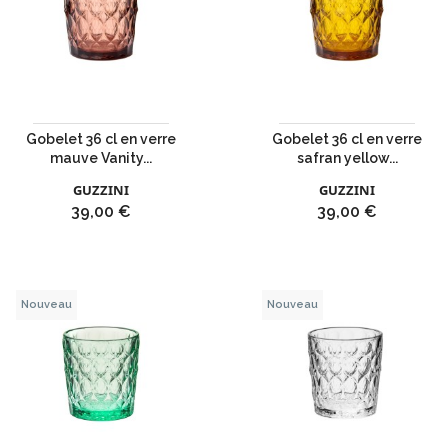
Gobelet 36 cl en verre
Gobelet 36 cl en verre
mauve Vanity...
safran yellow...
GUZZINI
GUZZINI
Prix
Prix
39,00 €
39,00 €
Nouveau
Nouveau