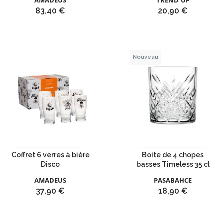
AMADEUS
TREND'UP
Prix
Prix
83,40 €
20,90 €
Nouveau
Coffret 6 verres à bière
Boite de 4 chopes
Disco
basses Timeless 35 cl
AMADEUS
PASABAHCE
Prix
Prix
37,90 €
18,90 €