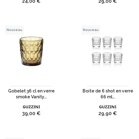
Prix
Prix
24,00 €
29,00 €
Nouveau
Nouveau
Gobelet 36 cl en verre
Boite de 6 shot en verre
smoke Vanity...
66 ml...
GUZZINI
GUZZINI
Prix
Prix
39,00 €
29,90 €