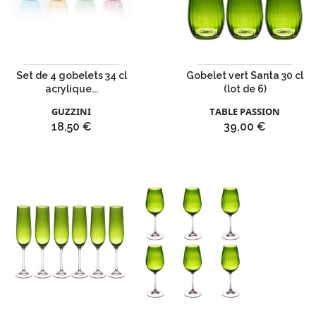
Set de 4 gobelets 34 cl
Gobelet vert Santa 30 cl
acrylique...
(lot de 6)
GUZZINI
TABLE PASSION
Prix
Prix
18,50 €
39,00 €