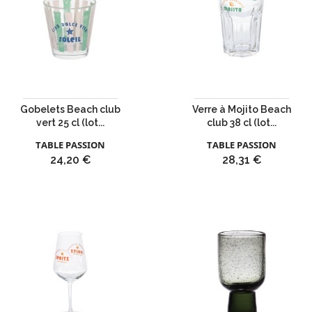
Gobelets Beach club
Verre à Mojito Beach
vert 25 cl (lot...
club 38 cl (lot...
TABLE PASSION
TABLE PASSION
Prix
Prix
24,20 €
28,31 €