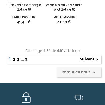
Flûte verte Santa 19 cl
Verre à pied vert Santa
(lot de 6)
35 cl (lot de 6)
TABLE PASSION
TABLE PASSION
Prix
Prix
41,40 €
41,40 €
Affichage 1-60 de 440 article(s)
1
Suivant
2
3
…
8

Retour en haut
