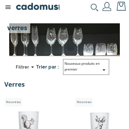

verres
Nouveaux produits en

Trier par :
Filtrer

premier
Verres
Nouveau
Nouveau