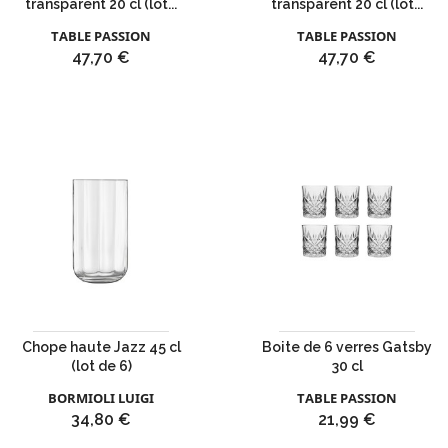
transparent 20 cl (lot...
transparent 20 cl (lot...
TABLE PASSION
TABLE PASSION
Prix
Prix
47,70 €
47,70 €
Chope haute Jazz 45 cl
Boite de 6 verres Gatsby
(lot de 6)
30 cl
BORMIOLI LUIGI
TABLE PASSION
Prix
Prix
34,80 €
21,99 €