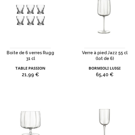
Boite de 6 verres Rugg
Verre à pied Jazz 55 cl
31 cl
(lot de 6)
TABLE PASSION
BORMIOLI LUIGI
Prix
Prix
21,99 €
65,40 €