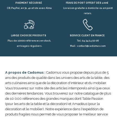
PAIEMENT SÉCURISÉ
FRAIS DE PORT OFFERT DÈS 100€
CB, PayPal, en 3x, 4x et 10x avec Alma
Livraison gratuite à domicile ou en point
relais.
LARGE CHOIX DE PRODUITS
SERVICE CLIENT EN FRANCE
Plus de 10000 références en stock,
Tel. 04 34 24 50 06
arrivages réguliers.
Mail : contact@cadomus.com
A propos de Cadomus :
Cadomus vous propose depuis plus de 5
ans des produits de qualité dans les univers des arts de la table, des
arts culinaires ainsi que de la décoration d'intérieur et du mobilier.
Vous trouverez sur notre site des articles intemporels ainsi que ceux
des dernières tendances. Vous trouverez sur notre catalogue de plus
de 10 000 références des grandes marques dont Table Passion
(pour les arts de la table et la décoration) et Amadéus (pour la
décoration et le mobilier). Notre expérience dans l'expédition de
produits fragiles nous permet de vous proposer le meilleur service