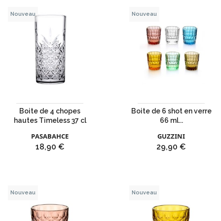
Nouveau
Nouveau
Boite de 4 chopes
Boite de 6 shot en verre
hautes Timeless 37 cl
66 ml...
PASABAHCE
GUZZINI
Prix
Prix
18,90 €
29,90 €
Nouveau
Nouveau