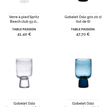
Verre à pied Spritz
Gobelet Oslo gris 20 cl
Beach club 53 cl...
(lot de 6)
TABLE PASSION
TABLE PASSION
Prix
Prix
41,40 €
47,70 €
Gobelet Oslo
Gobelet Oslo