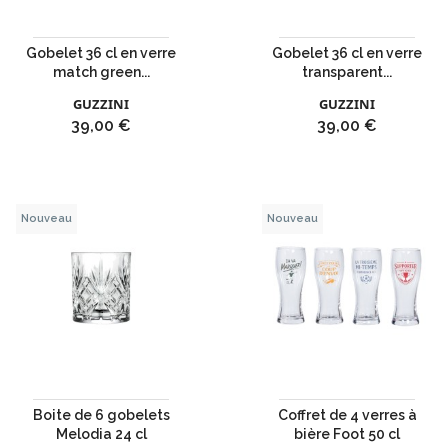
Gobelet 36 cl en verre
Gobelet 36 cl en verre
match green...
transparent...
GUZZINI
GUZZINI
Prix
Prix
39,00 €
39,00 €
Nouveau
Nouveau
Boite de 6 gobelets
Coffret de 4 verres à
Melodia 24 cl
bière Foot 50 cl