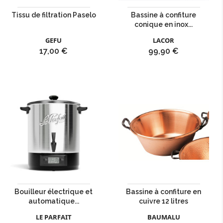
Tissu de filtration Paselo
Bassine à confiture
conique en inox...
GEFU
LACOR
Prix
Prix
17,00 €
99,90 €
Bouilleur électrique et
Bassine à confiture en
automatique...
cuivre 12 litres
LE PARFAIT
BAUMALU