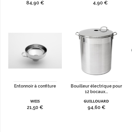
Prix
Prix
84,90 €
4,90 €
Entonnoir à confiture
Bouilleur électrique pour
12 bocaux...
WEIS
GUILLOUARD
Prix
Prix
21,50 €
94,60 €