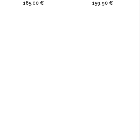
Prix
Prix
165,00 €
159,90 €