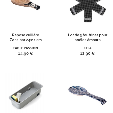
Repose cuillère
Lot de 3 feutrines pour
Zanzibar 24x11 cm
poêles Amparo
TABLE PASSION
KELA
Prix
Prix
14,90 €
12,90 €