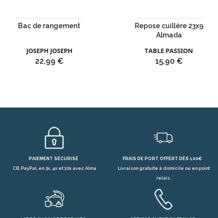
Bac de rangement
Repose cuillère 23x9
Almada
JOSEPH JOSEPH
TABLE PASSION
Prix
Prix
22,99 €
15,90 €
PAIEMENT SÉCURISÉ
FRAIS DE PORT OFFERT DÈS 100€
CB, PayPal, en 3x, 4x et 10x avec Alma
Livraison gratuite à domicile ou en point
relais.