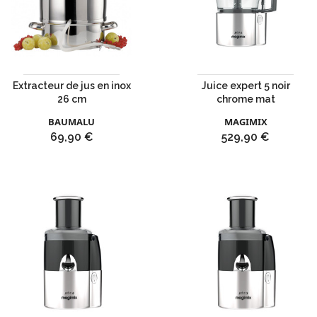
Extracteur de jus en inox
Juice expert 5 noir
26 cm
chrome mat
BAUMALU
MAGIMIX
Prix
Prix
69,90 €
529,90 €