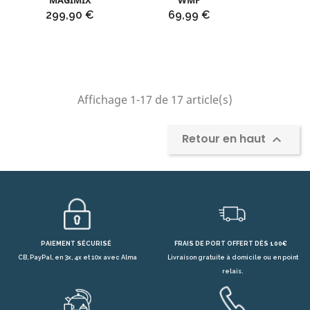
MAGIMIX
WMF
Prix
Prix
299,90 €
69,99 €
Affichage 1-17 de 17 article(s)
Retour en haut

PAIEMENT SÉCURISÉ
FRAIS DE PORT OFFERT DÈS 100€
CB, PayPal, en 3x, 4x et 10x avec Alma
Livraison gratuite à domicile ou en point
relais.