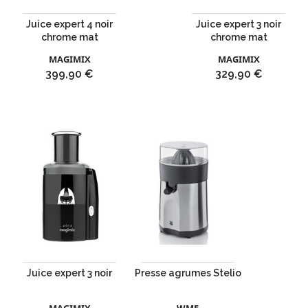
Juice expert 4 noir
Juice expert 3 noir
chrome mat
chrome mat
MAGIMIX
MAGIMIX
Prix
Prix
399,90 €
329,90 €
Juice expert 3 noir
Presse agrumes Stelio