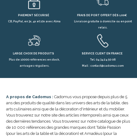
PAIEMENT SÉCURISÉ
FRAIS DE PORT OFFERT DÈS 100€
CB, PayPal, en 3x, 4x et 10x avec Alma
Livraison gratuite à domicile ou en point
relais.
LARGE CHOIX DE PRODUITS
SERVICE CLIENT EN FRANCE
Plus de 10000 références en stock,
Tel. 04 34 24 50 06
arrivages réguliers.
Mail : contact@cadomus.com
A propos de Cadomus :
Cadomus vous propose depuis plus de 5
ans des produits de qualité dans les univers des arts de la table, des
arts culinaires ainsi que de la décoration d'intérieur et du mobilier.
Vous trouverez sur notre site des articles intemporels ainsi que ceux
des dernières tendances. Vous trouverez sur notre catalogue de plus
de 10 000 références des grandes marques dont Table Passion
(pour les arts de la table et la décoration) et Amadéus (pour la