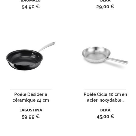
BAUMALU
BEKA
Prix
Prix
54,90 €
29,00 €
Poêle Désideria
Poêle Cicla 20 cm en
céramique 24 cm
acier inoxydable...
LAGOSTINA
BEKA
Prix
Prix
59,99 €
45,00 €