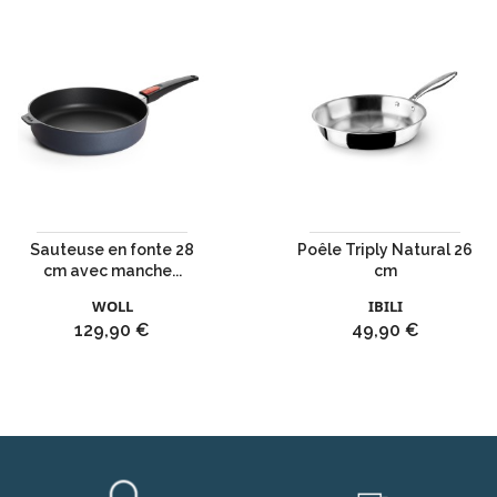
Sauteuse en fonte 28
Poêle Triply Natural 26
cm avec manche...
cm
WOLL
IBILI
Prix
Prix
129,90 €
49,90 €