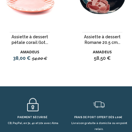
Assiette à dessert
Assiette à dessert
pétale corail (lot...
Romane 20.5 cm...
AMADEUS
AMADEUS
Prix
Prix
Prix
38,00 €
58,50 €
54,00 €
de
base
PAIEMENT SÉCURISÉ
FRAIS DE PORT OFFERT DÈS 100€
CB, PayPal, en 3x, 4x et 10x avec Alma
Livraison gratuite à domicile ou en point
relais.