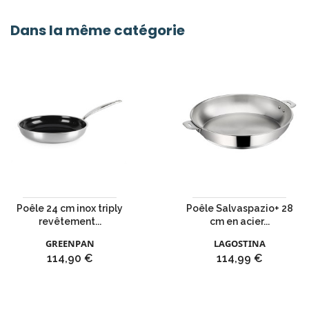
Dans la même catégorie
Poêle 24 cm inox triply
Poêle Salvaspazio+ 28
revêtement...
cm en acier...
GREENPAN
LAGOSTINA
Prix
Prix
114,90 €
114,99 €