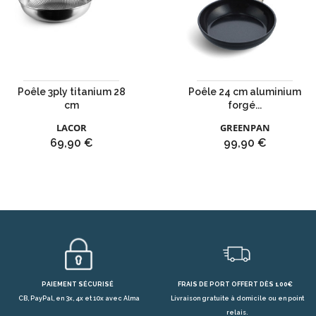
Poêle 3ply titanium 28
Poêle 24 cm aluminium
cm
forgé...
LACOR
GREENPAN
Prix
Prix
69,90 €
99,90 €
PAIEMENT SÉCURISÉ
FRAIS DE PORT OFFERT DÈS 100€
CB, PayPal, en 3x, 4x et 10x avec Alma
Livraison gratuite à domicile ou en point
relais.