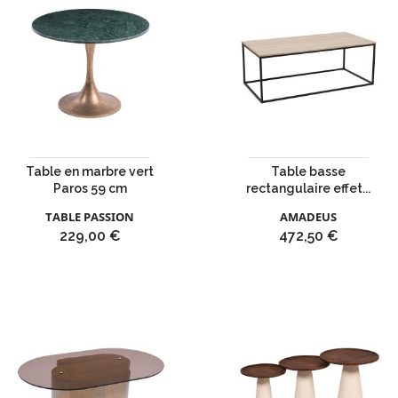
Table en marbre vert
Table basse
Paros 59 cm
rectangulaire effet...
TABLE PASSION
AMADEUS
Prix
Prix
229,00 €
472,50 €