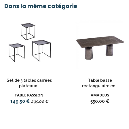
Dans la même catégorie
Set de 3 tables carrées
Table basse
plateaux...
rectangulaire en...
TABLE PASSION
AMADEUS
Prix
Prix
Prix
149,50 €
550,00 €
299,00 €
de
base