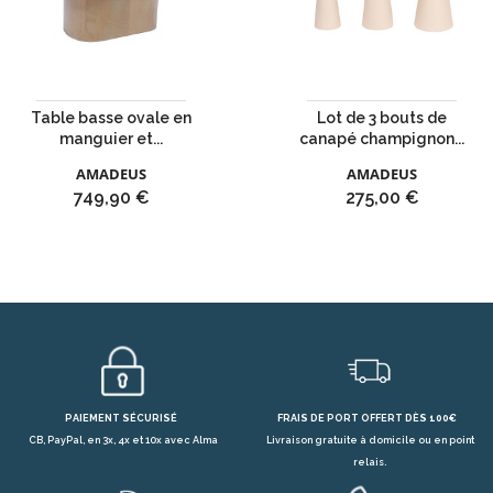
Table basse ovale en
Lot de 3 bouts de
manguier et...
canapé champignon...
AMADEUS
AMADEUS
Prix
Prix
749,90 €
275,00 €
PAIEMENT SÉCURISÉ
FRAIS DE PORT OFFERT DÈS 100€
CB, PayPal, en 3x, 4x et 10x avec Alma
Livraison gratuite à domicile ou en point
relais.