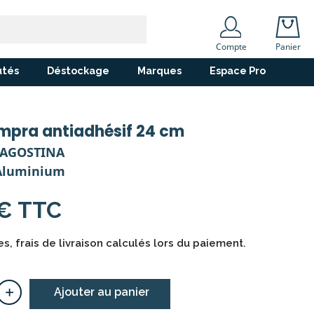
Compte
Panier
tés
Déstockage
Marques
Espace Pro
mpra antiadhésif 24 cm
LAGOSTINA
 Aluminium
 € TTC
s, frais de livraison calculés lors du paiement.
+
Ajouter au panier