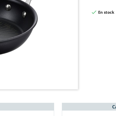

En stock
C