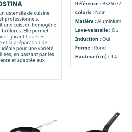
GOSTINA
Référence :
B526072
Coloris :
Noir
n ustensile de cuisine
t professionnels.
Matière :
Aluminium
tit une cuisson homogène
Lave-vaisselle :
Oui
e brûlures. Elle permet
ent garantit que les
Induction :
Oui
ge et la préparation de
Forme :
Rond
t idéale pour une variété
llées, en passant par les
Hauteur (cm) :
9.4
lente et adaptée aux