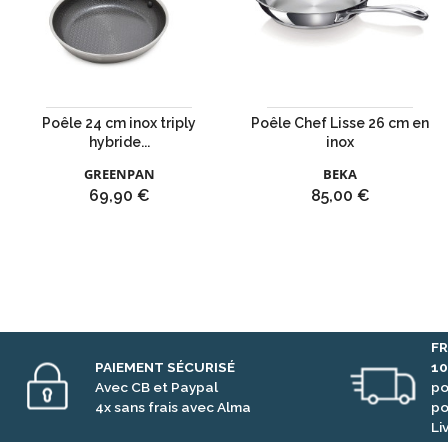
Poêle 24 cm inox triply
Poêle Chef Lisse 26 cm en
hybride...
inox
GREENPAN
BEKA
Prix
Prix
69,90 €
85,00 €
FR
PAIEMENT SÉCURISÉ
1
Avec CB et Paypal
po
4x sans frais avec Alma
po
Li