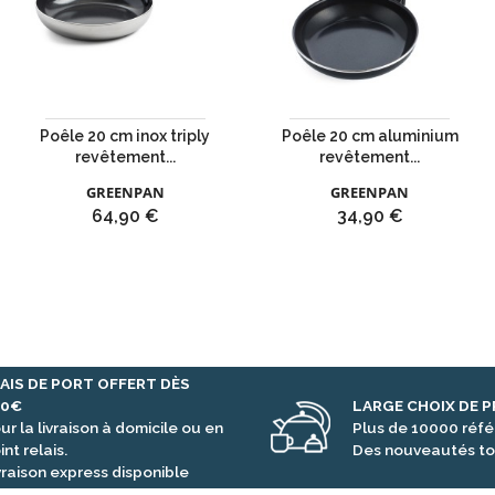
Poêle 20 cm inox triply
Poêle 20 cm aluminium
revêtement...
revêtement...
GREENPAN
GREENPAN
Prix
Prix
64,90 €
34,90 €
AIS DE PORT OFFERT DÈS
00€
LARGE CHOIX DE 
ur la livraison à domicile ou en
Plus de 10000 réf
int relais.
Des nouveautés to
vraison express disponible