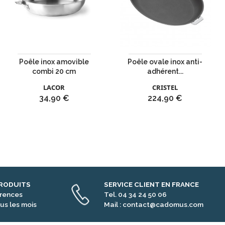
Poêle inox amovible
Poêle ovale inox anti-
combi 20 cm
adhérent...
LACOR
CRISTEL
Prix
Prix
34,90 €
224,90 €
PRODUITS
SERVICE CLIENT EN FRANCE
érences
Tel. 04 34 24 50 06
us les mois
Mail : contact@cadomus.com