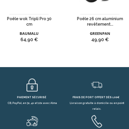
Poêle wok Tripli Pro 30
Poêle 26 cm aluminium
cm
revêtement...
BAUMALU
GREENPAN
Prix
Prix
64,90 €
49,90 €
PAIEMENT SÉCURISÉ
FRAIS DE PORT OFFERT DÈS 100€
CB, PayPal, en 3x, 4x et 10x avec Alma
Livraison gratuite à domicile ou en point
relais.