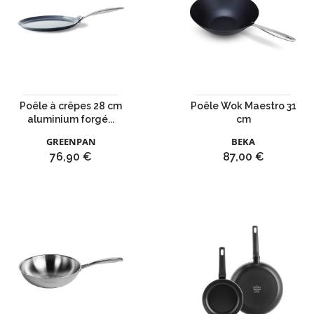
Poêle à crêpes 28 cm
Poêle Wok Maestro 31
aluminium forgé...
cm
GREENPAN
BEKA
Prix
Prix
76,90 €
87,00 €