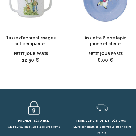
Tasse d'apprentissages
Assiette Pierre lapin
antidérapante...
jaune et bleue
PETIT JOUR PARIS
PETIT JOUR PARIS
Prix
Prix
12,50 €
8,00 €
PAIEMENT SÉCURISÉ
FRAIS DE PORT OFFERT DÈS 100€
CB, PayPal, en 3x, 4x et 10x avec Alma
Livraison gratuite à domicile ou en point
relais.