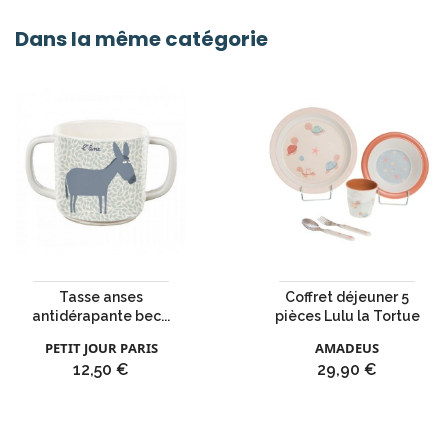
Dans la même catégorie
Tasse anses
Coffret déjeuner 5
antidérapante bec...
pièces Lulu la Tortue
PETIT JOUR PARIS
AMADEUS
Prix
Prix
12,50 €
29,90 €