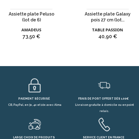
Assiette plate Peluso
Assiette plate Galaxy
(lot de 6)
pois 27 cm (lot...
AMADEUS
TABLE PASSION
Prix
Prix
73,50 €
40,90 €
PAIEMENT SÉCURISÉ
FRAIS DE PORT OFFERT DÈS 100€
CB, PayPal, en 3x, 4x et 10x avec Alma
Livraison gratuite à domicile ou en point
relais.
LARGE CHOIX DE PRODUITS
SERVICE CLIENT EN FRANCE