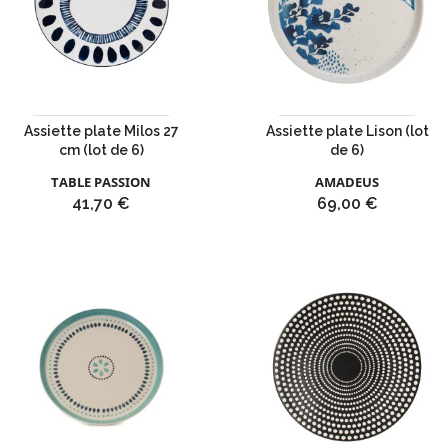
Assiette plate Milos 27
Assiette plate Lison (lot
cm (lot de 6)
de 6)
TABLE PASSION
AMADEUS
Prix
Prix
41,70 €
69,00 €