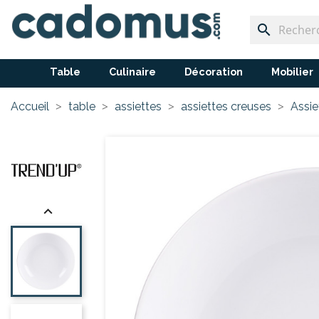
search
Table
Culinaire
Décoration
Mobilier
Accueil
table
assiettes
assiettes creuses
Assie
