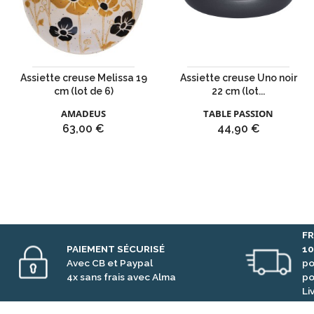
Assiette creuse Melissa 19
Assiette creuse Uno noir
cm (lot de 6)
22 cm (lot...
AMADEUS
TABLE PASSION
Prix
Prix
63,00 €
44,90 €
FR
PAIEMENT SÉCURISÉ
1
Avec CB et Paypal
po
4x sans frais avec Alma
po
Li