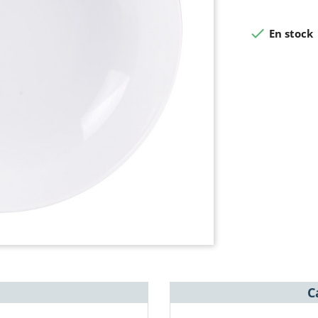

En stock
C