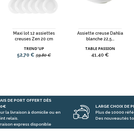
Maxi lot 12 assiettes
Assiette creuse Dahlia
creuses Zen 20 cm
blanche 22,5...
TREND'UP
TABLE PASSION
Prix
Prix
Prix
52,70 €
41,40 €
59,80 €
de
base
AIS DE PORT OFFERT DÈS
00€
LARGE CHOIX DE 
ur la livraison à domicile ou en
Plus de 10000 réf
int relais.
Des nouveautés to
vraison express disponible