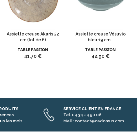
Assiette creuse Akaris 22
Assiette creuse Vésuvio
cm (lot de 6)
bleu 19 cm...
TABLE PASSION
TABLE PASSION
Prix
Prix
41,70 €
42,90 €
PRODUITS
SERVICE CLIENT EN FRANCE
érences
Tel. 04 34 24 50 06
us les mois
Mail : contact@cadomus.com