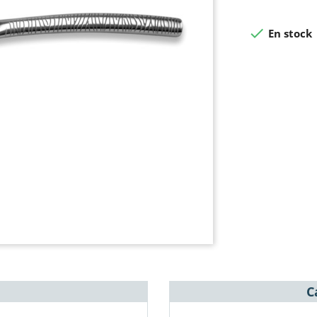

En stock
C