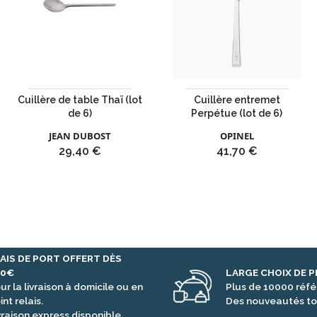
Cuillère de table Thaï (lot
Cuillère entremet
de 6)
Perpétue (lot de 6)
JEAN DUBOST
OPINEL
Prix
Prix
29,40 €
41,70 €
AIS DE PORT OFFERT DÈS
00€
LARGE CHOIX DE 
ur la livraison à domicile ou en
Plus de 10000 réf
int relais.
Des nouveautés to
vraison express disponible