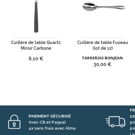
Cuillère de table Quartz
Cuillère de table Fuseau
Miroir Carbone
(lot de 12)
TARRERIAS BONJEAN
Prix
6,10 €
Prix
30,00 €
FR
PAIEMENT SÉCURISÉ
1
Avec CB et Paypal
po
4x sans frais avec Alma
po
Li