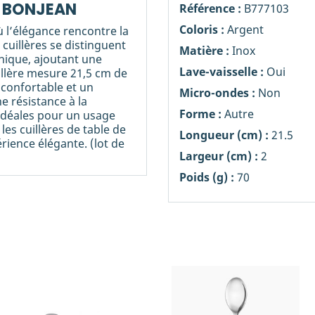
AS BONJEAN
Référence :
B777103
Coloris :
Argent
ù l’élégance rencontre la
 cuillères se distinguent
Matière :
Inox
unique, ajoutant une
Lave-vaisselle :
Oui
illère mesure 21,5 cm de
 confortable et un
Micro-ondes :
Non
e résistance à la
Forme :
Autre
. Idéales pour un usage
es cuillères de table de
Longueur (cm) :
21.5
ience élégante. (lot de
Largeur (cm) :
2
Poids (g) :
70