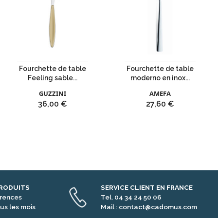
Fourchette de table
Fourchette de table
Feeling sable...
moderno en inox...
GUZZINI
AMEFA
Prix
Prix
36,00 €
27,60 €
PRODUITS
SERVICE CLIENT EN FRANCE
érences
Tel. 04 34 24 50 06
us les mois
Mail : contact@cadomus.com