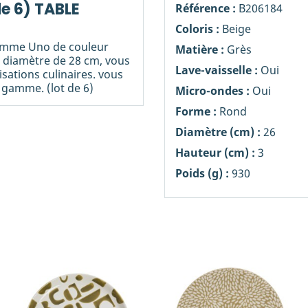
de 6) TABLE
Référence :
B206184
Coloris :
Beige
 gamme Uno de couleur
Matière :
Grès
n diamètre de 28 cm, vous
Lave-vaisselle :
Oui
isations culinaires. vous
 gamme. (lot de 6)
Micro-ondes :
Oui
Forme :
Rond
Diamètre (cm) :
26
Hauteur (cm) :
3
Poids (g) :
930