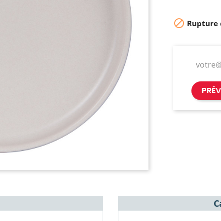

Rupture 
PRÉV
C