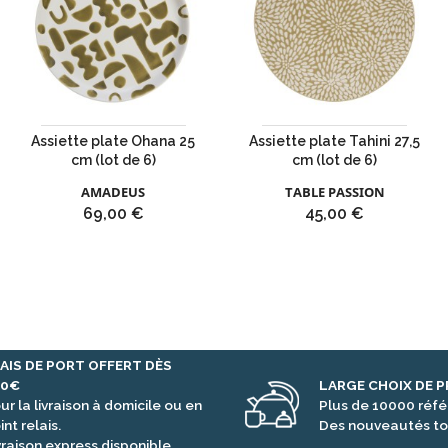
Assiette plate Ohana 25
Assiette plate Tahini 27,5
cm (lot de 6)
cm (lot de 6)
AMADEUS
TABLE PASSION
Prix
Prix
69,00 €
45,00 €
AIS DE PORT OFFERT DÈS
00€
LARGE CHOIX DE 
ur la livraison à domicile ou en
Plus de 10000 réf
int relais.
Des nouveautés to
vraison express disponible