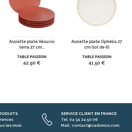
Assiette plate Vésuvio
Assiette plate Ophélia 27
terra 27 cm...
cm (lot de 6)
TABLE PASSION
TABLE PASSION
Prix
Prix
42,90 €
41,50 €
PRODUITS
SERVICE CLIENT EN FRANCE
érences
Tel. 04 34 24 50 06
us les mois
Mail : contact@cadomus.com