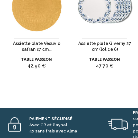
Assiette plate Vésuvio
Assiette plate Giverny 27
safran 27 cm...
cm (lot de 6)
TABLE PASSION
TABLE PASSION
Prix
Prix
42,90 €
47,70 €
FR
PAIEMENT SÉCURISÉ
1
Avec CB et Paypal
po
4x sans frais avec Alma
po
Li