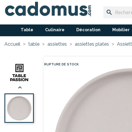
search
Table
Culinaire
Décoration
Mobilier
Accueil
table
assiettes
assiettes plates
Assiet
RUPTURE DE STOCK
